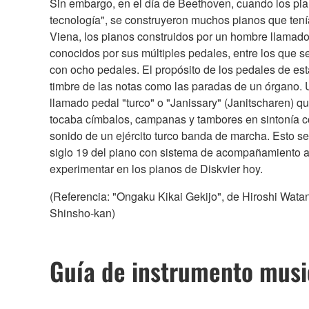
Sin embargo, en el día de Beethoven, cuando los pia
tecnología", se construyeron muchos pianos que ten
Viena, los pianos construidos por un hombre llama
conocidos por sus múltiples pedales, entre los que 
con ocho pedales. El propósito de los pedales de esta
timbre de las notas como las paradas de un órgano. U
llamado pedal "turco" o "Janissary" (Janitscharen) qu
tocaba címbalos, campanas y tambores en sintonía co
sonido de un ejército turco banda de marcha. Esto se
siglo 19 del piano con sistema de acompañamiento
experimentar en los pianos de Diskvier hoy.
(Referencia: "Ongaku Kikai Gekijo", de Hiroshi Wata
Shinsho-kan)
Guía de instrumento musi