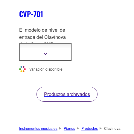
intuitiva del instrumento.
CVP-701
El modelo de nivel de
entrada del Clavinova
de la Serie CVP.
Disfruta la versatilidad
Mostrar
de las funciones para
más
información
voces, acompañamiento
Variación disponible
de pistas musicales de
bandas y funciones de
aprendizaje, todo en un
Productos archivados
solo instrumento.
Instrumentos musicales
Pianos
Productos
Clavinova