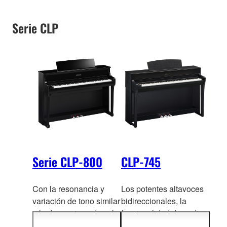
Serie CLP
Serie CLP-800
CLP-745
Con la resonancia y
Los potentes altavoces
variación de tono similar
bidireccionales, la
a la de un piano de cola,
funcionalidad de audio
la serie CLP-800 te
Bluetooth® y un