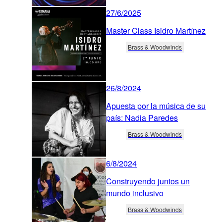
27/6/2025
Master Class Isidro Martínez
Brass & Woodwinds
26/8/2024
Apuesta por la música de su
país: Nadia Paredes
Brass & Woodwinds
6/8/2024
Construyendo juntos un
mundo inclusivo
Brass & Woodwinds