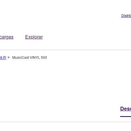
Distri
cargas
Explorar
i Fi
MusicCast VINYL 500
Des