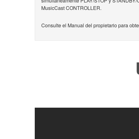
simultáneamente PLAY/STOP y STANDBY/ON en 
MusicCast CONTROLLER.
Consulte el Manual del propietario para obt