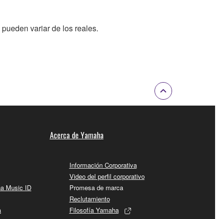
 pueden variar de los reales.
Acerca de Yamaha
Información Corporativa
Video del perfil corporativo
ha Music ID
Promesa de marca
Reclutamiento
a
Filosofía Yamaha