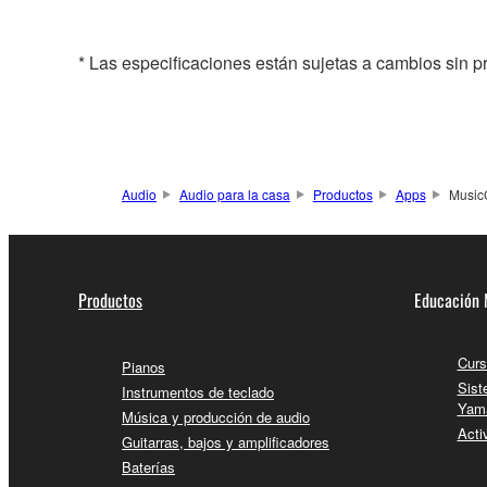
* Las especificaciones están sujetas a cambios sin p
Audio
Audio para la casa
Productos
Apps
MusicC
Productos
Educación 
Curs
Pianos
Sist
Instrumentos de teclado
Yam
Música y producción de audio
Acti
Guitarras, bajos y amplificadores
Baterías