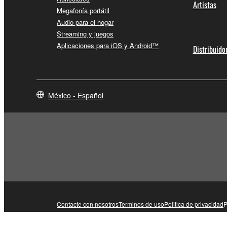
Artistas
Megafonía portátil
Audio para el hogar
Streaming y juegos
Aplicaciones para iOS y Android™
Distribuido
México - Español
Contacte con nosotros
Terminos de uso
Politica de privacidad
P