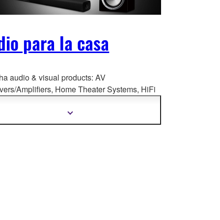
dio para la casa
a audio & visual products: AV
vers/Amplifiers, Home Theate
r Systems, HiFi
nents, Speaker Systems, Desktop Audio,
ore.
Mostrar
más
información