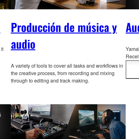
l
Producción de música y
Au
audio
it
Yamah
Recei
Compo
A variety of tools to cover all tasks and workflows in
and m
the creative process, from recording and mixing
through to editing and track making.