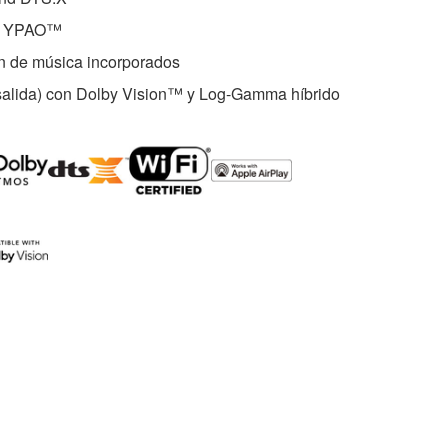
do YPAO™
ón de música incorporados
salida) con Dolby Vision™ y Log-Gamma híbrido