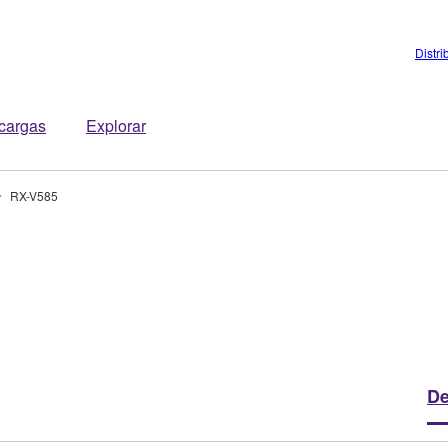
Distri
cargas
Explorar
RX-V585
De