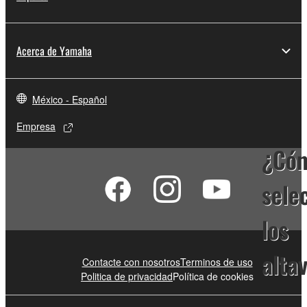
Acerca de Yamaha
México - Español
Empresa
¿Có
sele
los
alta
Contacte con nosotros
Terminos de uso
Politica de privacidad
Política de cookies