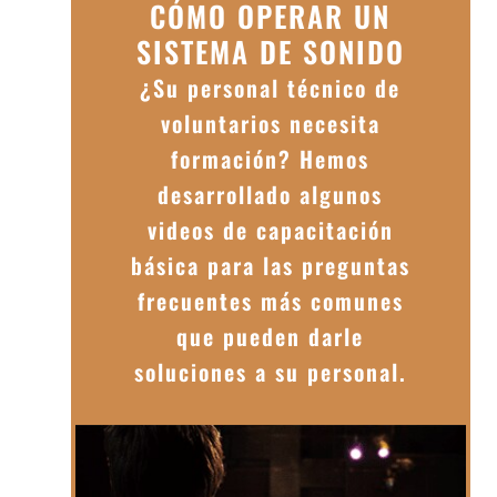
CÓMO OPERAR UN
SISTEMA DE SONIDO
¿Su personal técnico de
voluntarios necesita
formación? Hemos
desarrollado algunos
videos de capacitación
básica para las preguntas
frecuentes más comunes
que pueden darle
soluciones a su personal.