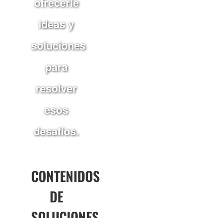
ofrecerle
ideas y
soluciones
para
resolver
esos
desafíos.
CONTENIDOS
DE
SOLUCIONES