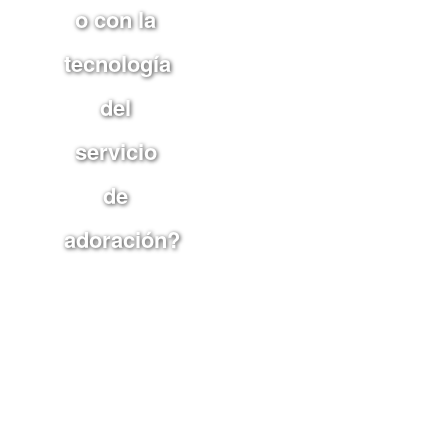
o con la
tecnología
del
servicio
de
adoración?