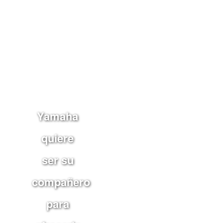
Yamaha
quiere
ser su
compañero
para