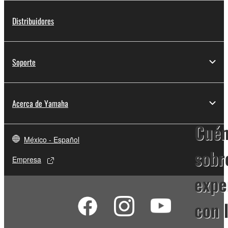
Distribuidores
Soporte
Acerca de Yamaha
Cué
México - Español
sobr
Empresa
expe
con 