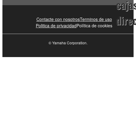
caja
dire
Contacte con nosotros
Terminos de uso
Politica de privacidad
Política de cookies
© Yamaha Corporation.