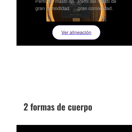
Perfil del mástil de
Perfil del mástil de
gran comodidad.
gran comodidad.
Ver alineación
2 formas de cuerpo