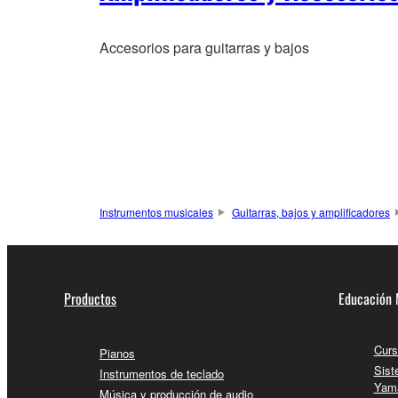
Accesorios para guitarras y bajos
Instrumentos musicales
Guitarras, bajos y amplificadores
Productos
Educación 
Curs
Pianos
Sist
Instrumentos de teclado
Yam
Música y producción de audio