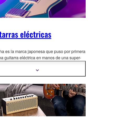
tarras eléctricas
a es la marca japonesa que puso por primera
na guitarra eléctrica en manos de una super-
la del Rock
. Hemos evolucionado a lo largo de
écadas, manteniéndonos fieles a un concepto:
Mostrar
más
idad por encima de todo.
información