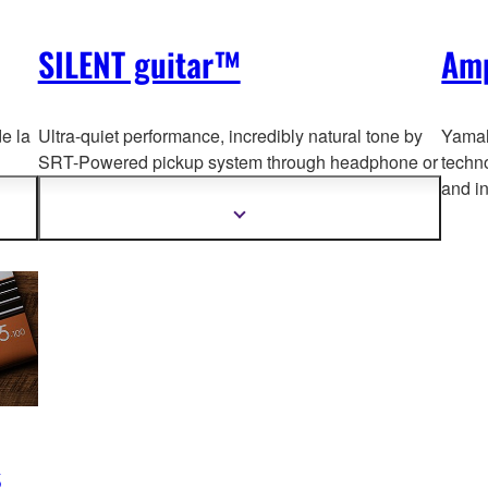
SILENT guitar™
Amp
e la
Ultra-quiet performance, incredibly natural tone by
Yamaha
SRT-Powered pickup system through headphone or
techno
 gama
line outputs, line-i
n for jamming and super-compact,
and in
unos
collapsible construction make it perfect for practice,
Mostrar
más
travel, recording or stage use.
información
s