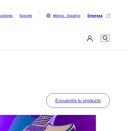
buidores
Soporte
México - Español
Empresa
Encuentra tu producto