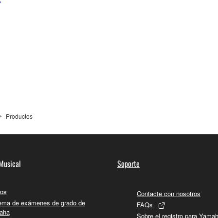
Productos
Musical
Soporte
os
Contacte con nosotros
ema de exámenes de grado de
FAQs
aha
Sobre el registro para Yama