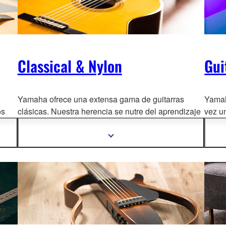
Classical & Nylon
Gui
Yamaha ofrece una extensa gama de guitarras
Yamah
os
clásicas. Nuestra herencia se nutre del aprendizaje
vez u
 de
directo de los mejores luthier
s españoles, que
estrel
llevan colaborando décadas con nuestros luthiers
las d
Mostrar
más
japoneses. Los mejores artistas confían en nuestras
la cal
información
clásicas.