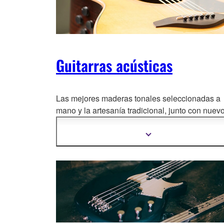
Guitarras acústicas
Las mejores maderas tonales seleccionadas a
mano y la artesanía tradicional, junto con nuev
acabados sutiles de construcción y tecnologías
madera, proporcionan a las guitarras acústicas
Mostrar
más
Yamaha un sonido increíble, una capacidad de
información
interpretación impecable y un aspecto
impresionante.