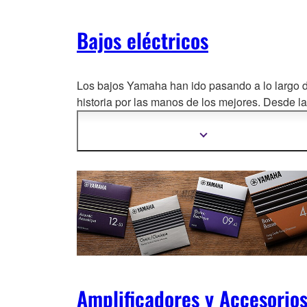
Bajos eléctricos
Los bajos Yamaha han ido pasando a lo largo d
historia por las manos de los mejores. Desde la
legendaria serie BB, pasa
ndo por la poderosa
TRB ó los Signature, te inivitamos a descubrir 
Mostrar
más
bajos eléctricos que no te dejarán indiferente.
información
Amplificadores y Accesorio