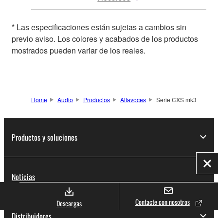
* Las especificaciones están sujetas a cambios sin
previo aviso. Los colores y acabados de los productos
mostrados pueden variar de los reales.
Home
Audio
Productos
Altavoces
Serie CXS mk3
Productos y soluciones
Cer
Noticias
Contacte con nosotros
Descargas
Distribuidores