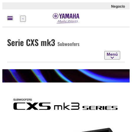
Negocio
Menú
Serie CXS mk3
Subwoofers
Menú