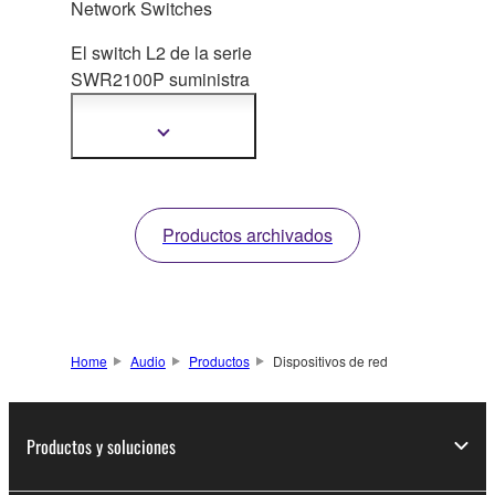
Network Switches
El switch L2 de la serie
SWR2100P suministra
alimen
tación a
dispositivos
Mostrar
más
compatibles con PoE
información
en la red.
Productos archivados
Home
Audio
Productos
Dispositivos de red
Productos y soluciones