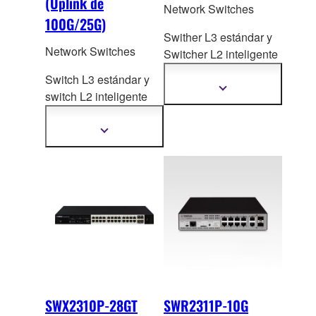
(Uplink de
Network Switches
100G/25G)
Swither L3 estándar y
Network Switches
Switcher L2 inteligente
con puerto de 10
Switch L3 estándar y
Gigabit/Multi-Giga
bit
Mostrar
switch L2 inteligente
más
para satisfacer de
con puertos de
información
manera flexible las
100G/25-Gigabit par
a
Mostrar
variadas necesidades
más
satisfacer de manera
información
de redes grandes.
flexible las diversas
necesidades de las
redes grandes.
SWX2310P-28GT
SWR2311P-10G