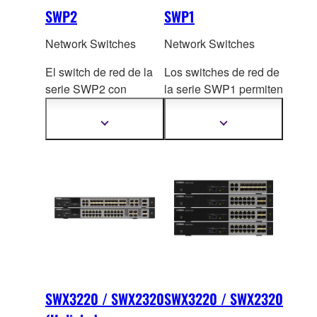
SWP2
SWP1
Network Switches
Network Switches
El switch de red de la
Los switches de red de
serie SWP2 con
la serie SWP1 permiten
puertos de enlace
una configuración
ascendente de 10G
Dante optimizada
y
Mostrar
Mostrar
más
más
permite que una
recuperar VLAN
información
información
configuració
n
predeterminadas con
optimizada de Dante y
solo cambiar de
los ajustes de VLAN se
posición interruptores
puedan recuperar
DIP.
mediante el cambio de
los switches DIP.
SWX3220 / SWX2320
SWX3220 / SWX2320