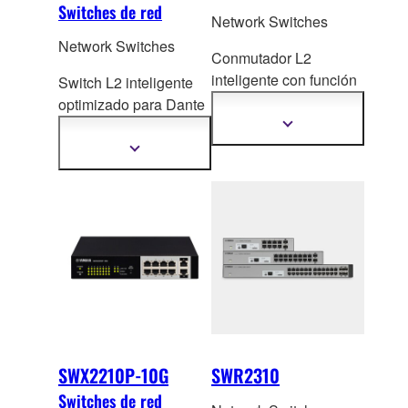
Switches de red
Network Switches
Network Switches
Conmutador L2
inteligente con función
Switch L2 inteligente
de opt
imización Dante
optimizado para Dante
y fuente de
y PoE
+, ideal para
Mostrar
más
alimentación PoE.
sistemas ADECIA
Mostrar
información
más
medianos y grandes.
información
SWX2210P-10G
SWR2310
Switches de red