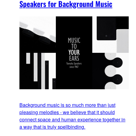
Speakers for Background Music
Background music is so much more than just
pleasing melodies - we believe that it should
connect space and human experience together in
a way that is truly spellbinding.