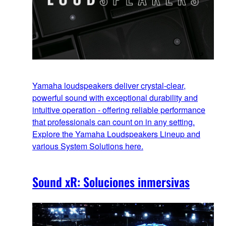
Yamaha loudspeakers deliver crystal-clear,
powerful sound with exceptional durability and
intuitive operation - offering reliable performance
that professionals can count on in any setting.
Explore the Yamaha Loudspeakers Lineup and
various System Solutions here.
Sound xR: Soluciones inmersivas