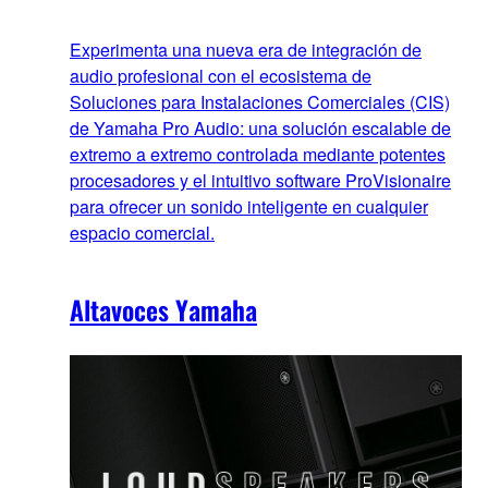
Experimenta una nueva era de integración de
audio profesional con el ecosistema de
Soluciones para Instalaciones Comerciales (CIS)
de Yamaha Pro Audio: una solución escalable de
extremo a extremo controlada mediante potentes
procesadores y el intuitivo software ProVisionaire
para ofrecer un sonido inteligente en cualquier
espacio comercial.
Altavoces Yamaha