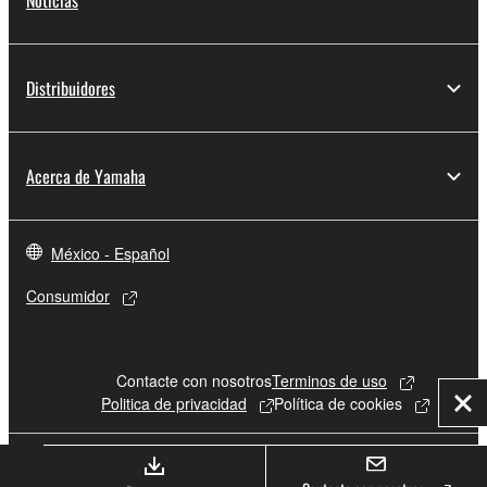
Noticias
Distribuidores
Acerca de Yamaha
México - Español
Consumidor
Contacte con nosotros
Terminos de uso
Politica de privacidad
Política de cookies
Cer
© Yamaha Corporation.