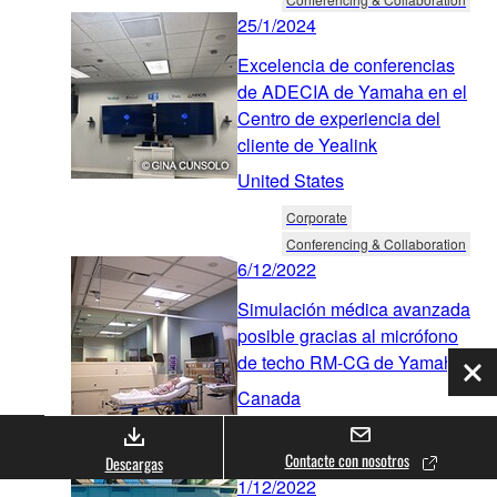
25/1/2024
Excelencia de conferencias
de ADECIA de Yamaha en el
Centro de experiencia del
cliente de Yealink
United States
Corporate
Conferencing & Collaboration
6/12/2022
Simulación médica avanzada
posible gracias al micrófono
de techo RM-CG de Yamaha
Cer
Canada
Healthcare
Contacte con nosotros
Conferencing & Collaboration
Descargas
1/12/2022