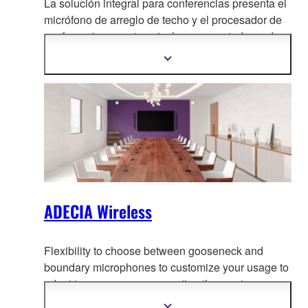
La solución integral para conferencias presenta el
micrófono de arreglo de techo y el procesador de
con
ferencias remoto, e incluye conmutadores de
red PoE de confianza y altavoces con
Mostrar
alimentación Dante PoE.
más
información
ADECIA Wireless
Flexibility to choose between gooseneck and
boundary microphones to customize your usage to
adapt to your use-case, creati
ng the most
comfortable conferencing space without worrying
Mostrar