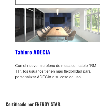
about wiring or configuration changes should the
más
información
layout change.
Tablero ADECIA
Con el nuevo micrófono de mesa con cable "RM-
TT", los usuarios tienen más flexibilidad para
personalizar ADECIA a su caso de uso.
Certificado por ENERGY STAR.