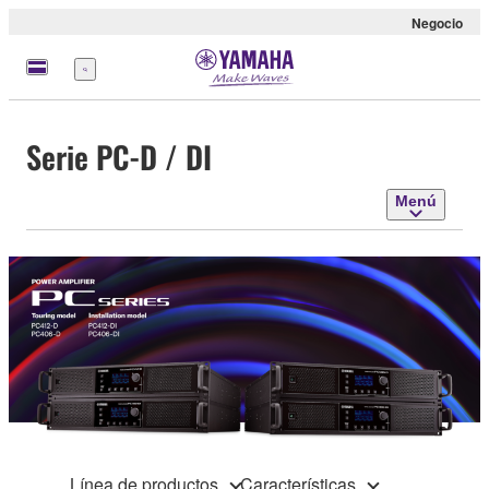
Negocio
Menú
Serie PC-D / DI
Menú
Línea de productos
Características