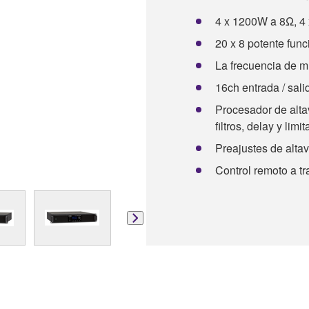
4 x 1200W a 8Ω, 4
20 x 8 potente func
La frecuencia de m
16ch entrada / sal
Procesador de alt
filtros, delay y limi
Preajustes de alt
Control remoto a tr