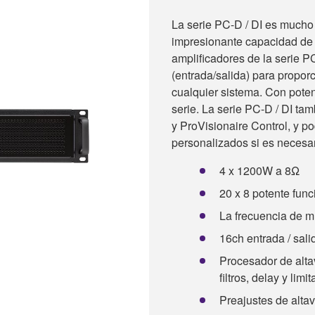
La serie PC-D / DI es mucho 
impresionante capacidad de m
amplificadores de la serie P
(entrada/salida) para propor
cualquier sistema. Con pote
serie. La serie PC-D / DI ta
y ProVisionaire Control, y 
personalizados si es necesa
4 x 1200W a 8Ω
20 x 8 potente func
La frecuencia de m
16ch entrada / sal
Procesador de alt
filtros, delay y limi
Preajustes de alt