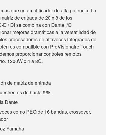
más que un amplificador de alta potencia. La
atriz de entrada de 20 x 8 de los
C-D / DI se combina con Dante I/O
cionar mejoras dramáticas a la versatilidad de
ntes procesadores de altavoces integrados de
mbién es compatible con ProVisionaire Touch
podemos proporcionar controles remotos
rio. 1200W x 4 a 8Ω.
ión de matriz de entrada
uestreo es de hasta 96k.
ida Dante
avoces como PEQ de 16 bandas, crossover,
tador
avoz Yamaha