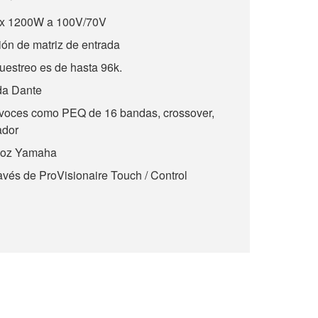
 x 1200W a 100V/70V
ión de matriz de entrada
uestreo es de hasta 96k.
ida Dante
avoces como PEQ de 16 bandas, crossover,
tador
avoz Yamaha
avés de ProVisionaire Touch / Control