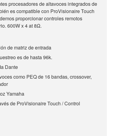
ntes procesadores de altavoces integrados de
mbién es compatible con ProVisionaire Touch
podemos proporcionar controles remotos
io. 600W x 4 at 8Ω.
ión de matriz de entrada
uestreo es de hasta 96k.
ida Dante
avoces como PEQ de 16 bandas, crossover,
tador
avoz Yamaha
avés de ProVisionaire Touch / Control