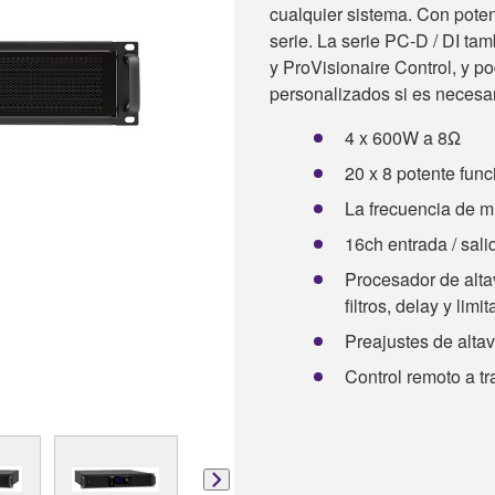
cualquier sistema. Con pote
serie. La serie PC-D / DI ta
y ProVisionaire Control, y 
personalizados si es necesar
4 x 600W a 8Ω
20 x 8 potente func
La frecuencia de m
16ch entrada / sal
Procesador de alt
filtros, delay y limi
Preajustes de alt
Control remoto a tr