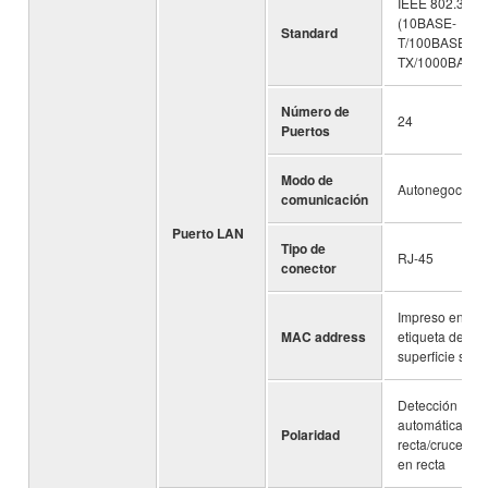
IEEE 802.3
(10BASE-
Standard
T/100BASE-
TX/1000BASE-
Número de
24
Puertos
Modo de
Autonegociaci
comunicación
Puerto LAN
Tipo de
RJ-45
conector
Impreso en la
MAC address
etiqueta de la
superficie super
Detección
automática de
Polaridad
recta/cruce, o f
en recta