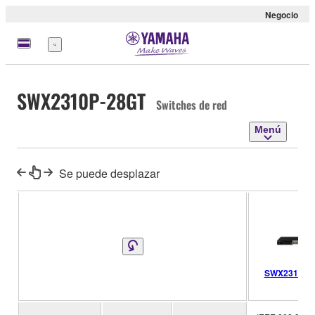
Negocio
Menú
SWX2310P-28GT
Switches de red
Menú
Se puede desplazar
SWX2310P-