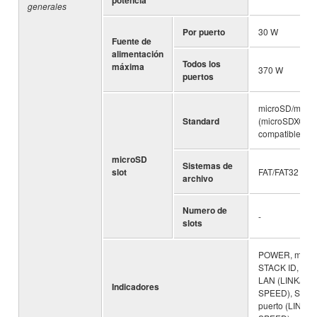
potencia
generales
Por puerto
30 W
Fuente de
alimentación
Todos los
máxima
370 W
puertos
microSD/micr
Standard
(microSDXC no
compatible)
microSD
Sistemas de
slot
FAT/FAT32
archivo
Numero de
-
slots
POWER, micro
STACK ID, pue
LAN (LINK/ACT
Indicadores
SPEED), SFP+
puerto (LINK/A