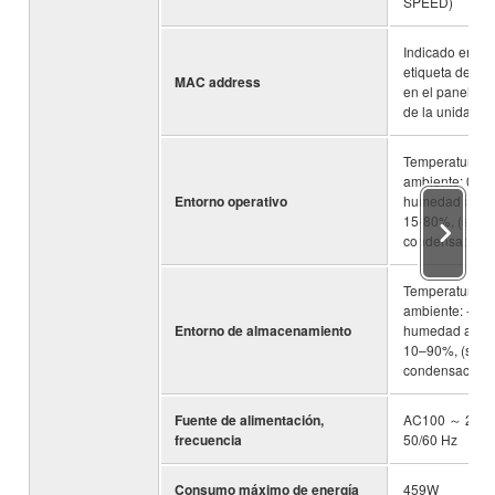
SPEED)
Indicado en la
etiqueta del pr
MAC address
en el panel sup
de la unidad
Temperatura
ambiente: 0–50
Entorno operativo
humedad ambie
15-80%, (sin
condensación)
Temperatura
ambiente: -20–
Entorno de almacenamiento
humedad ambie
10–90%, (sin
condensación)
Fuente de alimentación,
AC100 ～ 240V
frecuencia
50/60 Hz
Consumo máximo de energía
459W