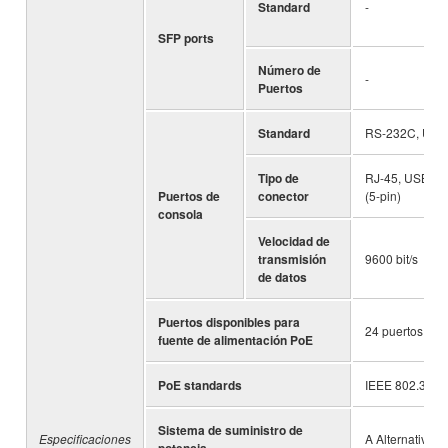
Standard
-
SFP ports
Número de
-
Puertos
Standard
RS-232C, USB 
Tipo de
RJ-45, USB mi
Puertos de
conector
(5-pin)
consola
Velocidad de
transmisión
9600 bit/s
de datos
Puertos disponibles para
24 puertos (1-2
fuente de alimentación PoE
PoE standards
IEEE 802.3at
Sistema de suministro de
Especificaciones
A Alternativo