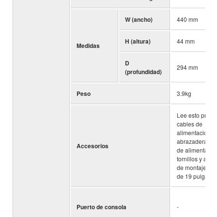
W (ancho)
440 mm
H (altura)
44 mm
Medidas
D
294 mm
(profundidad)
Peso
3.9kg
Lee esto prime
cables de
alimentación,
abrazadera de
Accesorios
de alimentació
tornillos y acce
de montaje en 
de 19 pulgada
Puerto de consola
-