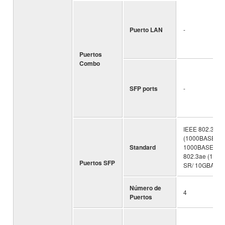
Puerto LAN
-
Puertos
Combo
SFP ports
-
IEEE 802.3z
(1000BASE-SX
Standard
1000BASE-LX)
802.3ae (10G
Puertos SFP
SR/ 10GBASE-
Número de
4
Puertos