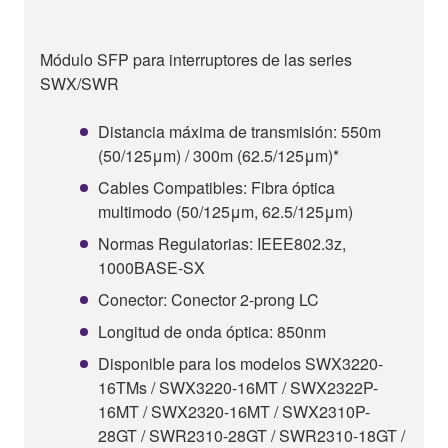
Módulo SFP para interruptores de las series
SWX/SWR
Distancia máxima de transmisión: 550m
(50/125μm) / 300m (62.5/125μm)*
Cables Compatibles: Fibra óptica
multimodo (50/125μm, 62.5/125μm)
Normas Regulatorias: IEEE802.3z,
1000BASE-SX
Conector: Conector 2-prong LC
Longitud de onda óptica: 850nm
Disponible para los modelos SWX3220-
16TMs / SWX3220-16MT / SWX2322P-
16MT / SWX2320-16MT / SWX2310P-
28GT / SWR2310-28GT / SWR2310-18GT /