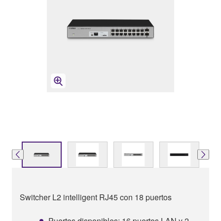
Switcher L2 intelligent RJ45 con 18 puertos
Puertos disponibles: 16 puertos LAN y 2