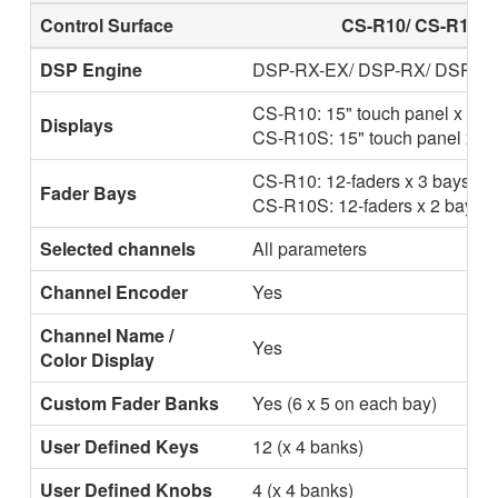
Control Surface
CS-R10/ CS-R10-S
DSP Engine
DSP-RX-EX/ DSP-RX/ DSP-R
CS-R10: 15" touch panel x 2
Displays
CS-R10S: 15" touch panel x 1
CS-R10: 12-faders x 3 bays
Fader Bays
CS-R10S: 12-faders x 2 bays
Selected channels
All parameters
Channel Encoder
Yes
Channel Name /
Yes
Color Display
Custom Fader Banks
Yes (6 x 5 on each bay)
User Defined Keys
12 (x 4 banks)
User Defined Knobs
4 (x 4 banks)