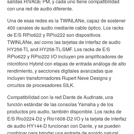
salidas RIVAGE PM, y cada uno tiene compatibilidad
con una red de audio diferente.
Una de esas redes es la TWINLANe, capaz de sostener
400 canales de audio mediante cable óptico. Los racks
de E/S RPio622 y RPio222 son dispositivos
TWINLANe, así como las tarjetas de interfaz de audio
HY256-TL and HY256-TL-SMF. Los racks de E/S
RPio622 y RPio222 I/O incluyen pre amplificadores de
micrófono Hybrid con etapas de entrada análoga de alto
rendimiento, y secciones digitales avanzadas que
incluyen transformadores Rupert Neve Designs y
circuitos de procesadores SILK.
Compatibilidad con la red Dante de Audinate, una
función estándar de las consolas Yamaha y de los
productos pro audio, también disponible. Los racks de
E/S Rio3224-D2 y Rio1608-D2 I/O y la tarjeta de interfaz
de audio HY144-D funcionan con Dante, y se pueden
combinar para brindar una entrada de sonido natural