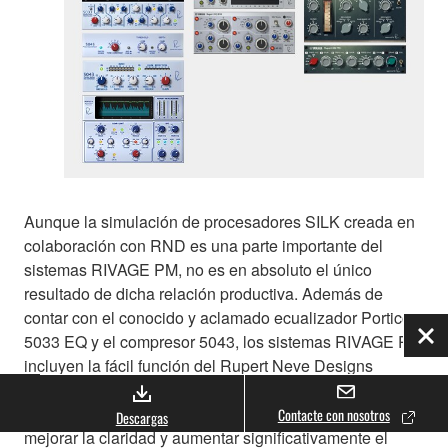
Aunque la simulación de procesadores SILK creada en
colaboración con RND es una parte importante del
sistemas RIVAGE PM, no es en absoluto el único
resultado de dicha relación productiva. Además de
contar con el conocido y aclamado ecualizador Portico
5033 EQ y el compresor 5043, los sistemas RIVAGE PM
Cer
incluyen la fácil función del Rupert Neve Designs
Portico 5045 Primary Source Enhancer que suprime el
ruido de fondo en las entradas de micrófonos para
Contacte con nosotros
Descargas
mejorar la claridad y aumentar significativamente el