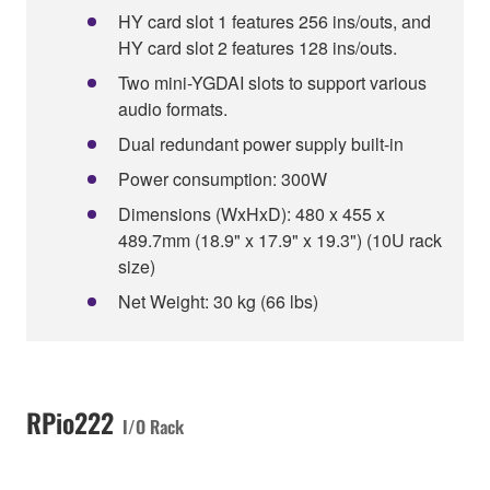
HY card slot 1 features 256 ins/outs, and
HY card slot 2 features 128 ins/outs.
Two mini-YGDAI slots to support various
audio formats.
Dual redundant power supply built-in
Power consumption: 300W
Dimensions (WxHxD): 480 x 455 x
489.7mm (18.9" x 17.9" x 19.3") (10U rack
size)
Net Weight: 30 kg (66 lbs)
RPio222
I/O Rack