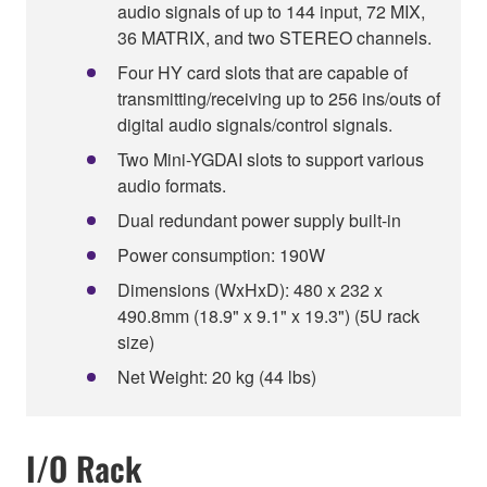
audio signals of up to 144 input, 72 MIX,
36 MATRIX, and two STEREO channels.
Four HY card slots that are capable of
transmitting/receiving up to 256 ins/outs of
digital audio signals/control signals.
Two Mini-YGDAI slots to support various
audio formats.
Dual redundant power supply built-in
Power consumption: 190W
Dimensions (WxHxD): 480 x 232 x
490.8mm (18.9" x 9.1" x 19.3") (5U rack
size)
Net Weight: 20 kg (44 lbs)
I/O Rack