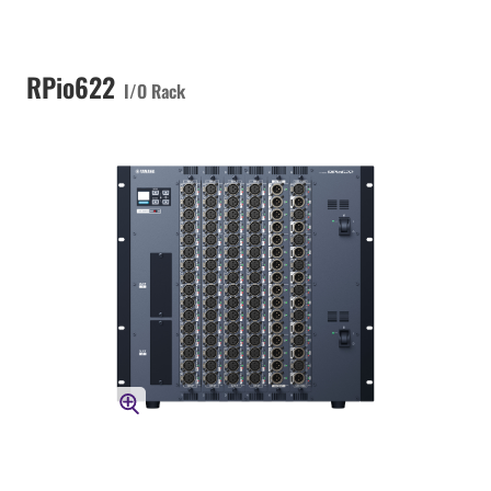
RPio622
I/O Rack