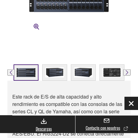
Este rack de E/S de alta capacidad y alto
rendimiento es compatible con las consolas de las
Cer
series CL y QL de Yamaha, así como con la serie
RIVAGE PM. Cuenta con 32 entradas analógicas,
16 salidas analógicas y ocho salidas digitales
Contacte con nosotros
Descargas
AES/EBU. El Rio3224-D2 se conecta directamente