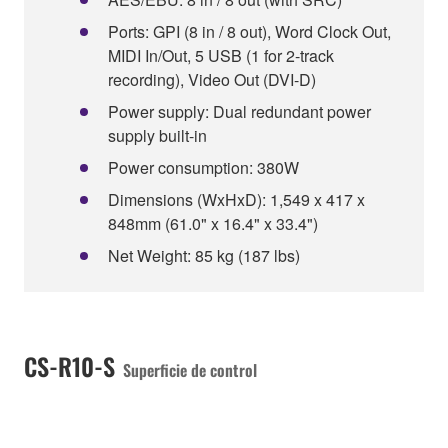
Ports: GPI (8 in / 8 out), Word Clock Out,
MIDI In/Out, 5 USB (1 for 2-track
recording), Video Out (DVI-D)
Power supply: Dual redundant power
supply built-in
Power consumption: 380W
Dimensions (WxHxD): 1,549 x 417 x
848mm (61.0" x 16.4" x 33.4")
Net Weight: 85 kg (187 lbs)
CS-R10-S
Superficie de control