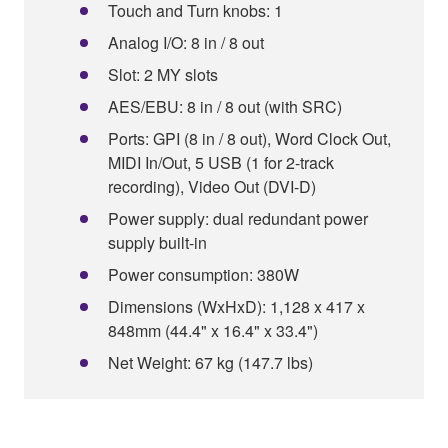
Touch and Turn knobs: 1
Analog I/O: 8 in / 8 out
Slot: 2 MY slots
AES/EBU: 8 in / 8 out (with SRC)
Ports: GPI (8 in / 8 out), Word Clock Out,
MIDI In/Out, 5 USB (1 for 2-track
recording), Video Out (DVI-D)
Power supply: dual redundant power
supply built-in
Power consumption: 380W
Dimensions (WxHxD): 1,128 x 417 x
848mm (44.4" x 16.4" x 33.4")
Net Weight: 67 kg (147.7 lbs)