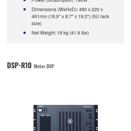
Dimensions (WxHxD): 480 x 220 x
491mm (18.9" x 8.7" x 19.3") (5U rack
size)
Net Weight: 19 kg (41.9 lbs)
DSP-R10
Motor DSP