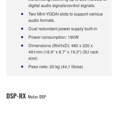
digital audio signals/control signals.
Two Mini-YGDAI slots to support various
audio formats.
Dual redundant power supply built-in
Power consumption: 190W
Dimensions (WxHxD): 480 x 220 x
491mm (18.9" x 8.7" x 19.3") (5U rack
size)
Peso neto: 20 kg (44,1 libras)
DSP-RX
Motor DSP