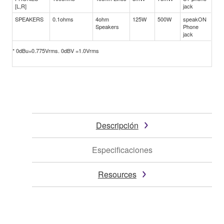
[L,R]
jack
SPEAKERS
0.1ohms
4ohm
125W
500W
speakON
Speakers
Phone
jack
* 0dBu=0.775Vrms. 0dBV =1.0Vrms
Descripción
Especificaciones
Resources