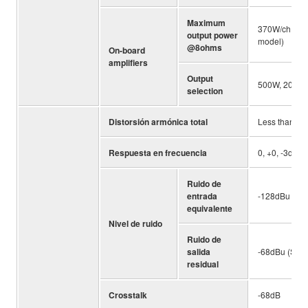
Maximum
370W/ch (100
output power
model)
@8ohms
On-board
amplifiers
Output
500W, 200W,
selection
Distorsión armónica total
Less than 0.
Respuesta en frecuencia
0, +0, -3dB 
Ruido de
entrada
-128dBu
equivalente
Nivel de ruido
Ruido de
salida
-68dBu (Speak
residual
Crosstalk
-68dB