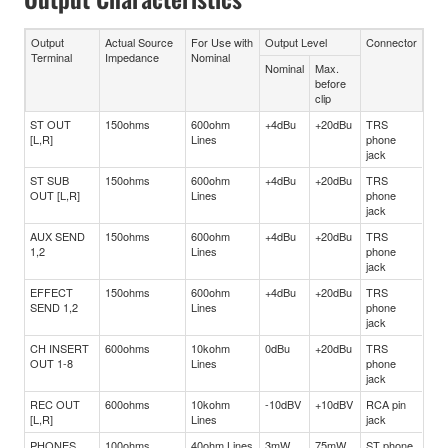
Output
Actual Source
For Use with
Output Level
Connector
Terminal
Impedance
Nominal
Nominal
Max.
before
clip
ST OUT
150ohms
600ohm
+4dBu
+20dBu
TRS
[L,R]
Lines
phone
jack
ST SUB
150ohms
600ohm
+4dBu
+20dBu
TRS
OUT [L,R]
Lines
phone
jack
AUX SEND
150ohms
600ohm
+4dBu
+20dBu
TRS
1,2
Lines
phone
jack
EFFECT
150ohms
600ohm
+4dBu
+20dBu
TRS
SEND 1,2
Lines
phone
jack
CH INSERT
600ohms
10kohm
0dBu
+20dBu
TRS
OUT 1-8
Lines
phone
jack
REC OUT
600ohms
10kohm
-10dBV
+10dBV
RCA pin
[L,R]
Lines
jack
PHONES
100ohms
40ohm Lines
3mW
75mW
ST phone