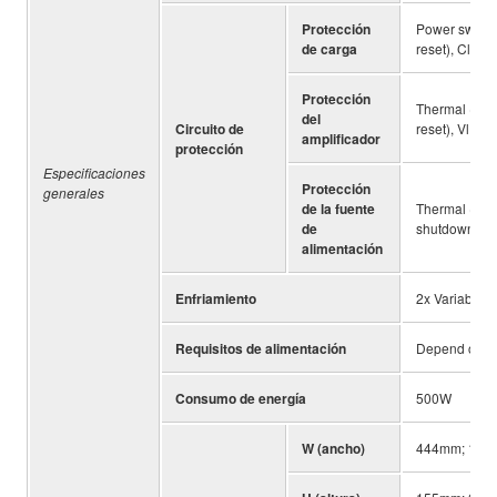
Protección
Power switch
de carga
reset), Clip 
Protección
Thermal (hea
del
Circuito de
reset), Vl li
amplificador
protección
Especificaciones
Protección
generales
de la fuente
Thermal (hea
de
shutdown/man
alimentación
Enfriamiento
2x Variable-
Requisitos de alimentación
Depend on ar
Consumo de energía
500W
W (ancho)
444mm; 17-1