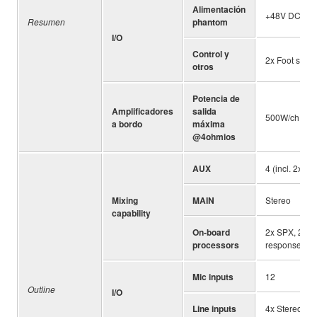
Alimentación
+48V DC; O
Resumen
phantom
I/O
Control y
2x Foot swit
otros
Potencia de
Amplificadores
salida
500W/ch
a bordo
máxima
@4ohmios
AUX
4 (incl. 2x Ef
Mixing
MAIN
Stereo
capability
On-board
2x SPX, 2x D
processors
response cor
Mic inputs
12
Outline
I/O
Line inputs
4x Stereo