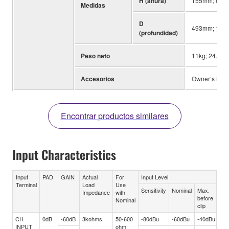
H (altura)
155mm; 6-1/8
Medidas
D
493mm; 19-7
(profundidad)
Peso neto
11kg; 24.3lbs
Accesorios
Owner’s Manu
Encontrar productos similares
Input Characteristics
Input
PAD
GAIN
Actual
For
Input Level
Co
Terminal
Load
Use
Sensitivity
Nominal
Max.
Impedance
with
before
Nominal
clip
CH
0dB
-60dB
3kohms
50-600
-80dBu
-60dBu
-40dBu
XL
INPUT
ohm
ty