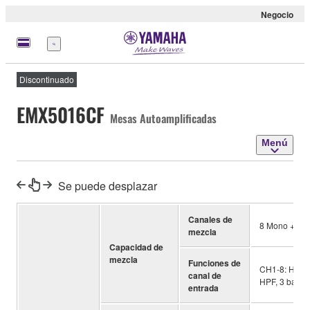
Negocio
Menú
Discontinuado
EMX5016CF
Mesas Autoamplificadas
Menú
Se puede desplazar
Canales de
8 Mono + 4 S
mezcla
Capacidad de
mezcla
Funciones de
CH1-8: HPF, 
canal de
HPF, 3 band
entrada