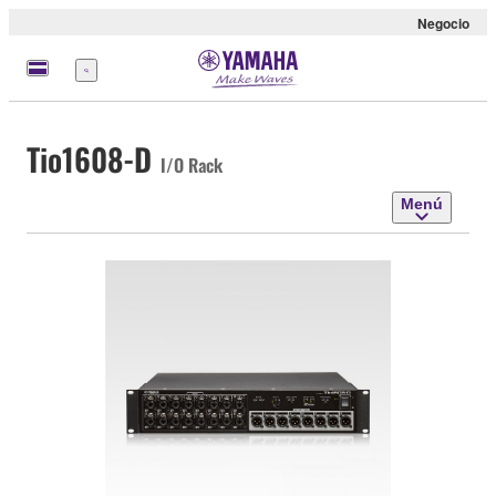
Negocio
Menú
Tio1608-D
I/O Rack
Menú