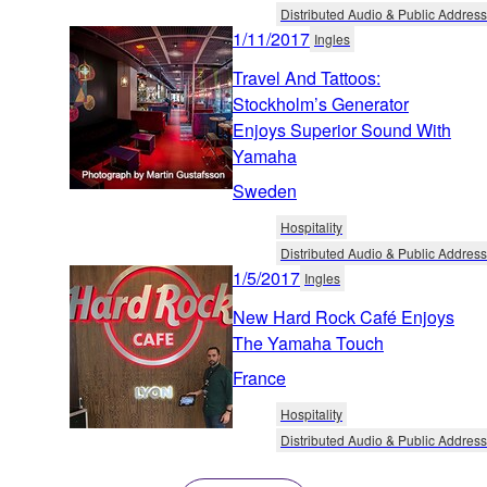
Distributed Audio & Public Address
1/11/2017
Ingles
Travel And Tattoos:
Stockholm’s Generator
Enjoys Superior Sound With
Yamaha
Sweden
Hospitality
Distributed Audio & Public Address
1/5/2017
Ingles
New Hard Rock Café Enjoys
The Yamaha Touch
France
Hospitality
Distributed Audio & Public Address