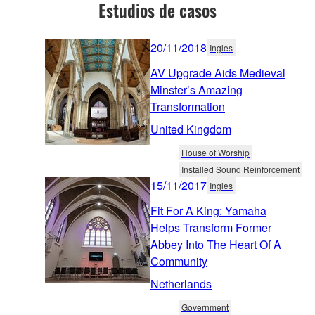
Estudios de casos
20/11/2018
Ingles
AV Upgrade Aids Medieval
Minster’s Amazing
Transformation
United Kingdom
House of Worship
Installed Sound Reinforcement
15/11/2017
Ingles
Fit For A King: Yamaha
Helps Transform Former
Abbey Into The Heart Of A
Community
Netherlands
Government