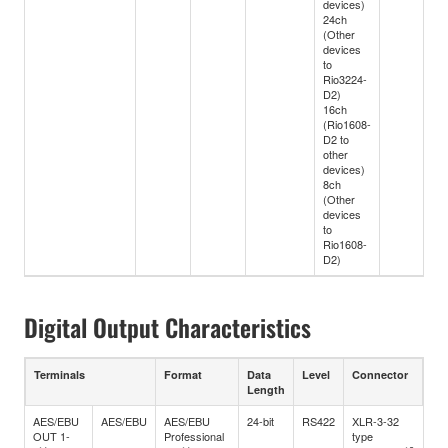
devices)
24ch
(Other
devices
to
Rio3224-
D2)
16ch
(Rio1608-
D2 to
other
devices)
8ch
(Other
devices
to
Rio1608-
D2)
Digital Output Characteristics
Terminals
Format
Data
Level
Connector
Length
AES/EBU
AES/EBU
AES/EBU
24-bit
RS422
XLR-3-32
OUT 1-
Professional
type