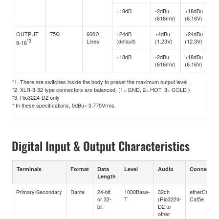
(Ba
+18dB
-2dBu
+18dBu
(616mV)
(6.16V)
OUTPUT
75Ω
600Ω
+24dB
+4dBu
+24dBu
XL
*3
Lines
(default)
(1.23V)
(12.3V)
typ
9-16
(Ba
+18dB
-2dBu
+18dBu
(616mV)
(6.16V)
*1. There are switches inside the body to preset the maximum output level.
*2. XLR-3-32 type connectors are balanced. (1= GND, 2= HOT, 3= COLD )
*3. Rio3224-D2 only
* In these specifications, 0dBu= 0.775Vrms.
Digital Input & Output Characteristics
Terminals
Format
Data
Level
Audio
Connector
Length
Primary/Secondary
Dante
24-bit
1000Base-
32ch
etherCON
or 32-
T
(Rio3224-
Cat5e
bit
D2 to
other