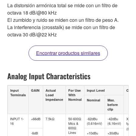
La distorsión armónica total se mide con un filtro de
octava 18 dB/@80 kHz
El zumbido y ruido se miden con un filtro de peso A.
La interferencia (crosstalk) se mide con un filtro de
octava 30 dB/@22 kHz
Encontrar productos similares
Analog Input Characteristics
Input
GAIN
Actual
For Use
Input Level
Conne
Terminals
Load
With
Impedance
Nominal
Nominal
Max.
before
clip
INPUT 1-
+66dB
7.5kΩ
50-600Ω
-62dBu
-42dBu
XLR-3
16
Mics &
(0.616mV)
(6.16mV)
type
600Ω
(Balan
Lines
-6dB
+10dBu
+30dBu