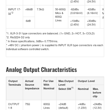
(2.45V)
(24.5V)
INPUT 17-
+66dB
7.5kΩ
50-600Ω
-62dBu
-42dBu
XLR-3
*2
Mics &
(0.616mV)
(6.16mV)
type
32
600Ω
(Balan
Lines
-6dB
+10dBu
+30dBu
(2.45V)
(24.5V)
*1. XLR-3-31 type connectors are balanced. (1= GND, 2= HOT, 3= COLD)
*2. Rio3224-D2 only
* In these specifications, 0dBu= 0.775Vrms.
* +48V DC ( phantom power ) is supplied to INPUT XLR type connectors via each
individual software controlled switch.
Analog Output Characteristics
Output
Actual
For Use
Max.Output
Output Level
Co
Terminals
Source
With
Level
*1
Impedance
Nominal
Select SW
Nominal
Max.
before
clip
OUTPUT
75Ω
600Ω
+24dB
+4dBu
+24dBu
XL
1-8
Lines
(default)
(1.23V)
(12.3V)
typ