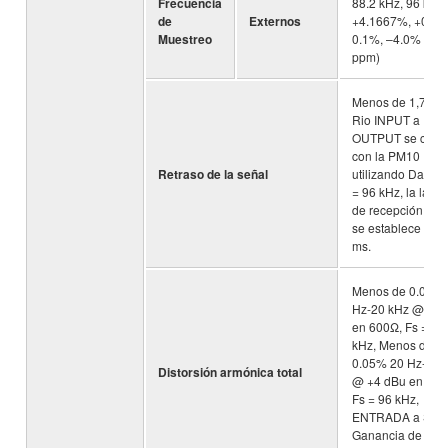
Frecuencia
88.2 kHz, 96 kHz,
de
Externos
+4.1667%, +0.1%
Muestreo
0.1%, –4.0% (±2
ppm)
Menos de 1,7 ms,
Rio INPUT a Rio
OUTPUT se cone
con la PM10
Retraso de la señal
utilizando Dante,
= 96 kHz, la laten
de recepción Dan
se establece en 
ms.
Menos de 0.05%
Hz-20 kHz @ +4 
en 600Ω, Fs = 48
kHz, Menos de
0.05% 20 Hz-40 
Distorsión armónica total
@ +4 dBu en 600
Fs = 96 kHz,
ENTRADA a SAL
Ganancia de ent