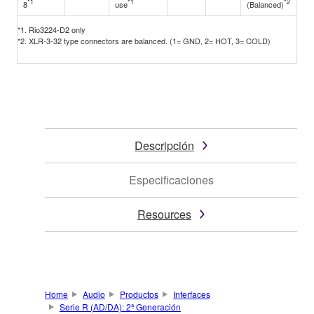
*1
*1
*2
8
use
(Balanced)
*1. Rio3224-D2 only
*2. XLR-3-32 type connectors are balanced. (1= GND, 2= HOT, 3= COLD)
Descripción
Especificaciones
Resources
Home
Audio
Productos
Inferfaces
Serie R (AD/DA): 2ª Generación