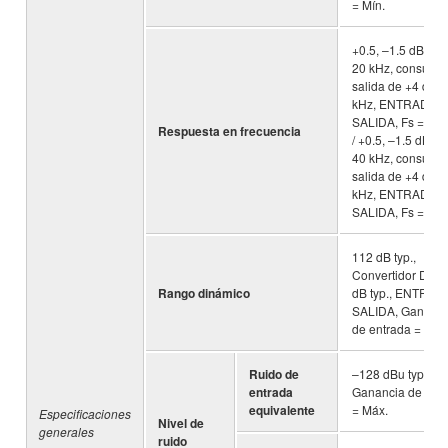
= Mín.
+0.5, –1.5 dB 20 
20 kHz, consulte 
salida de +4 dBu
kHz, ENTRADA a
SALIDA, Fs = 48 
Respuesta en frecuencia
/ +0.5, –1.5 dB 20
40 kHz, consulte 
salida de +4 dBu
kHz, ENTRADA a
SALIDA, Fs = 96 
112 dB typ.,
Convertidor DA, 
Rango dinámico
dB typ., ENTRADA
SALIDA, Gananci
de entrada = Min.
Ruido de
–128 dBu typ.,
entrada
Ganancia de ent
equivalente
= Máx.
Especificaciones
Nivel de
generales
ruido