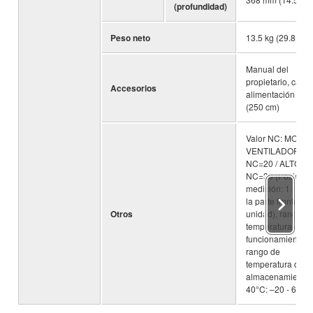
(profundidad)
Peso neto
13.5 kg (29.8 libr
Manual del
propietario, cable
Accesorios
alimentación de 
(250 cm)
Valor NC: MODO
VENTILADOR BA
NC=20 / ALTO:
NC=30 (Posición
medición: 1 m de
la parte frontal de
Otros
unidad), rango d
temperatura de
funcionamiento:
rango de
temperatura de
almacenamiento, 
40°C: –20 - 60°C