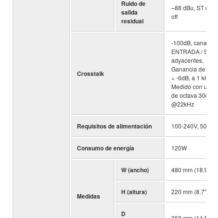
Ruido de
–88 dBu, ST mast
salida
off
residual
-100dB, canales 
ENTRADA / SAL
adyacentes,
Ganancia de ent
Crosstalk
= -6dB, a 1 kHz *
Medido con un fil
de octava 30dB /
@22kHz
Requisitos de alimentación
100-240V, 50/60
Consumo de energía
120W
W (ancho)
480 mm (18.9")
H (altura)
220 mm (8.7")
Medidas
D
368 mm (14.5")