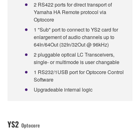
2 RS422 ports for direct transport of
Yamaha HA Remote protocol via
Optocore
1 "Sub" port to connect to YS2 card for
enlargement of audio channels up to
64In/64Out (32In/32Out @ 96kHz)
2 pluggable optical LC Transceivers,
single- or multimode is user changable
1 RS232/1USB port for Optocore Control
Software
Upgradeable internal logic
YS2
Optocore