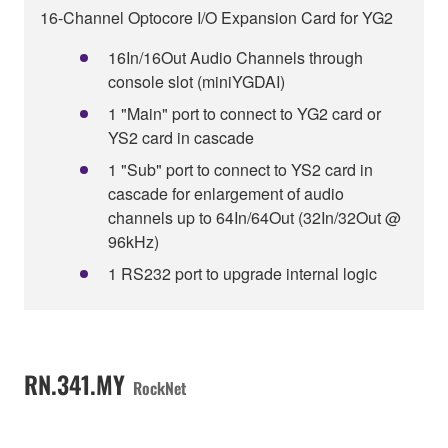
16-Channel Optocore I/O Expansion Card for YG2
16In/16Out Audio Channels through
console slot (miniYGDAI)
1 "Main" port to connect to YG2 card or
YS2 card in cascade
1 "Sub" port to connect to YS2 card in
cascade for enlargement of audio
channels up to 64In/64Out (32In/32Out @
96kHz)
1 RS232 port to upgrade internal logic
RN.341.MY
RockNet