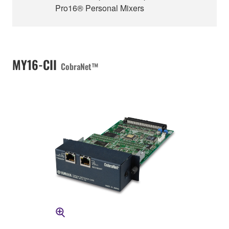
Pro16® Personal Mixers
MY16-CII
CobraNet™