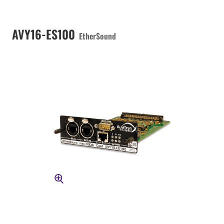
AVY16-ES100
EtherSound