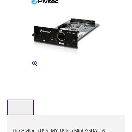
The Pivitec e16i/o-MY 16 is a Mini-YGDAI 16-