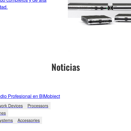
dad.
Noticias
io Profesional en BIMobject
work Devices
Processors
nes
Systems
Accessories