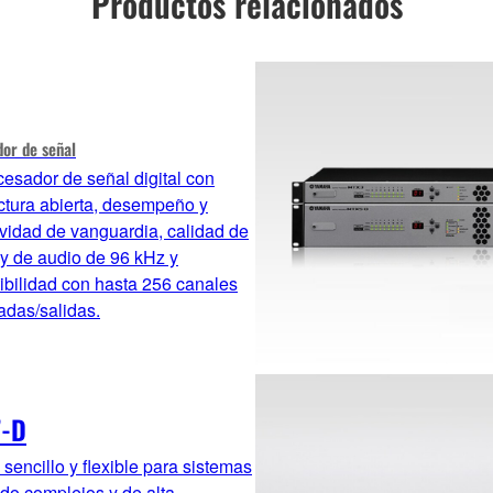
Productos relacionados
or de señal
esador de señal digital con
ctura abierta, desempeño y
vidad de vanguardia, calidad de
y de audio de 96 kHz y
ibilidad con hasta 256 canales
adas/salidas.
-D
 sencillo y flexible para sistemas
do complejos y de alta