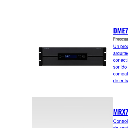
DME7
Procesad
Un proc
arquite
conecti
sonido 
compat
de entr
MRX7
Control
de soni