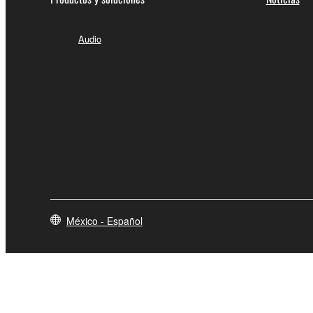
Audio
México - Español
Contacte con nosotros
Terminos de uso
Politica de privac