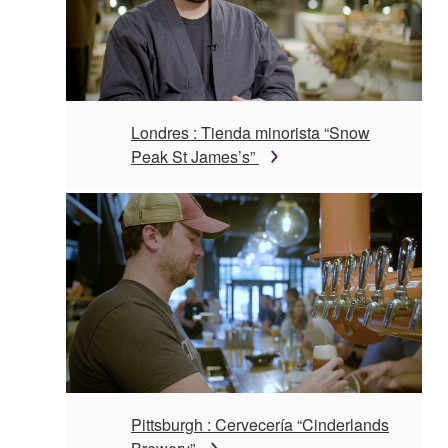
Londres : Tienda minorista “Snow
Peak St James’s”
Pittsburgh : Cervecería “Cinderlands