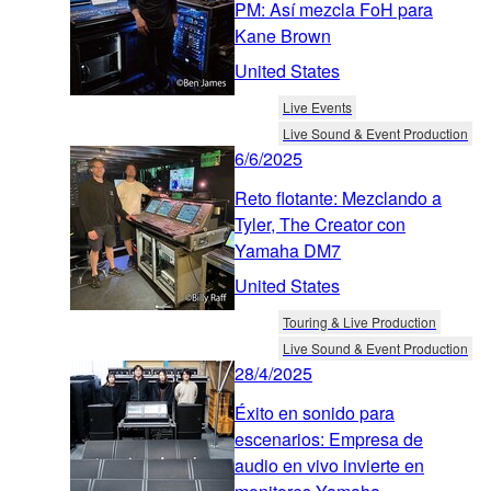
PM: Así mezcla FoH para
Kane Brown
United States
Live Events
Live Sound & Event Production
6/6/2025
Reto flotante: Mezclando a
Tyler, The Creator con
Yamaha DM7
United States
Touring & Live Production
Live Sound & Event Production
28/4/2025
Éxito en sonido para
escenarios: Empresa de
audio en vivo invierte en