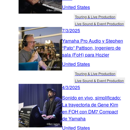
United States
Touring & Live Production
Live Sound & Event Production
7/3/2025
Yamaha Pro Audio y Stephen
“Pato” Pattison, ingeniero de
sala (FoH) para Hozier
United States
Touring & Live Production
Live Sound & Event Production
4/3/2025
Sonido en vivo, simplificado:
La trayectoria de Gene Kim
en FOH con DM7 Compact
de Yamaha
United States