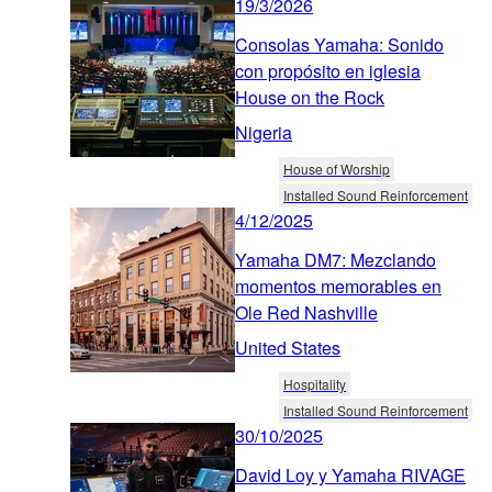
19/3/2026
Consolas Yamaha: Sonido
con propósito en iglesia
House on the Rock
Nigeria
House of Worship
Installed Sound Reinforcement
4/12/2025
Yamaha DM7: Mezclando
momentos memorables en
Ole Red Nashville
United States
Hospitality
Installed Sound Reinforcement
30/10/2025
David Loy y Yamaha RIVAGE