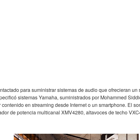
ontactado para suministrar sistemas de audio que ofrecieran un
ecificó sistemas Yamaha, suministrados por Mohammed Siddiq
contenido en streaming desde Internet o un smartphone. El son
ador de potencia multicanal XMV4280, altavoces de techo VXC4 y