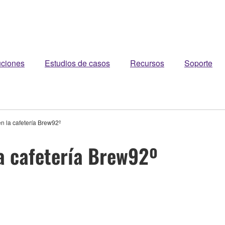
uciones
Estudios de casos
Recursos
Soporte
n la cafetería Brew92º
a cafetería Brew92º