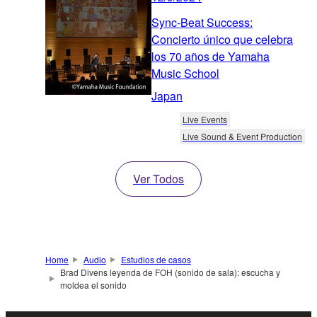
Sync-Beat Success:
Concierto único que celebra
los 70 años de Yamaha
Music School
Japan
Live Events
Live Sound & Event Production
Ver Todos
Home
Audio
Estudios de casos
Brad Divens leyenda de FOH (sonido de sala): escucha y
moldea el sonido