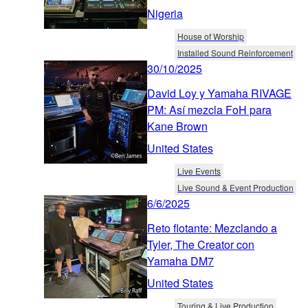
Nigeria
House of Worship
Installed Sound Reinforcement
30/10/2025
David Loy y Yamaha RIVAGE
PM: Así mezcla FoH para
Kane Brown
United States
Live Events
Live Sound & Event Production
6/6/2025
Reto flotante: Mezclando a
Tyler, The Creator con
Yamaha DM7
United States
Touring & Live Production