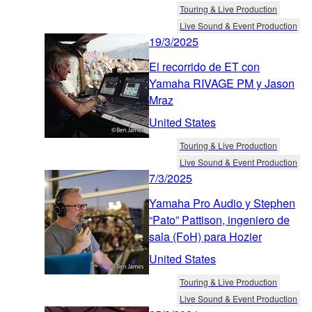
Touring & Live Production
Live Sound & Event Production
19/3/2025
El recorrido de ET con
Yamaha RIVAGE PM y Jason
Mraz
United States
Touring & Live Production
Live Sound & Event Production
7/3/2025
Yamaha Pro Audio y Stephen
“Pato” Pattison, ingeniero de
sala (FoH) para Hozier
United States
Touring & Live Production
Live Sound & Event Production