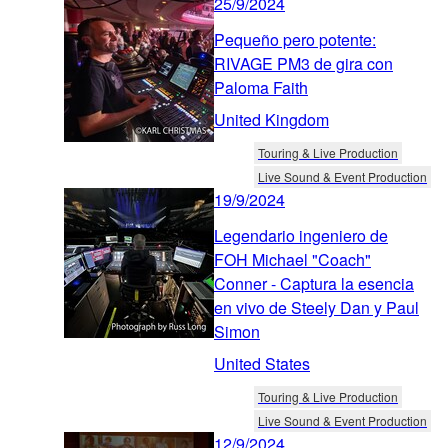
25/9/2024
Pequeño pero potente:
RIVAGE PM3 de gira con
Paloma Faith
United Kingdom
Touring & Live Production
Live Sound & Event Production
19/9/2024
Legendario ingeniero de
FOH Michael "Coach"
Conner - Captura la esencia
en vivo de Steely Dan y Paul
Simon
United States
Touring & Live Production
Live Sound & Event Production
12/9/2024