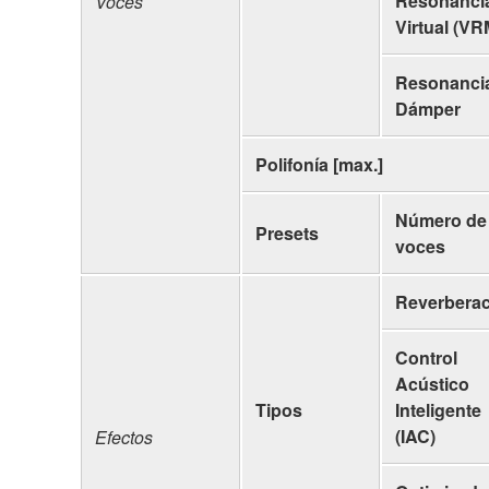
Resonanci
Voces
Virtual (VR
Resonanci
Dámper
Polifonía [max.]
Número de
Presets
voces
Reverbera
Control
Acústico
Tipos
Inteligente
(IAC)
Efectos