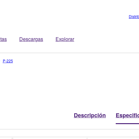
Distri
stas
Descargas
Explorar
P-225
Descripción
Especifi