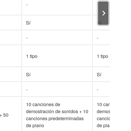
-
-
Sí
Sí
-
-
1 tipo
1 tipo
Sí
Sí
-
-
10 canciones de
10 canciones de
demostración de sonidos + 10
demostración de
+ 50
canciones predeterminadas
canciones pred
de piano
de piano