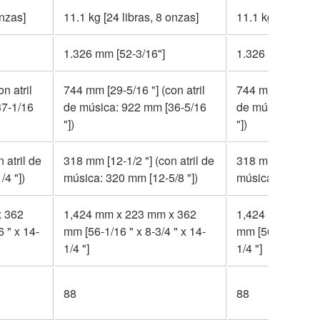
onzas]
11.1 kg [24 libras, 8 onzas]
11.1 kg [24 libra
1.326 mm [52-3/16"]
1.326 mm [52-3/
n atril
744 mm [29-5/16 "] (con atril
744 mm [29-5/16 "
37-1/16
de música: 922 mm [36-5/16
de música: 922 
"])
"])
 atril de
318 mm [12-1/2 "] (con atril de
318 mm [12-1/2 "]
4 "])
música: 320 mm [12-5/8 "])
música: 320 mm [
x 362
1,424 mm x 223 mm x 362
1,424 mm x 223
 " x 14-
mm [56-1/16 " x 8-3/4 " x 14-
mm [56-1/16 " x 8
1/4 "]
1/4 "]
88
88