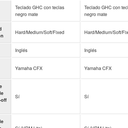
Teclado GHC con teclas
Teclado GHC con tec
negro mate
negro mate
d
Hard/Medium/Soft/Fixed
Hard/Medium/Soft/Fi
ón
Inglés
Inglés
Yamaha CFX
Yamaha CFX
e
de
Sí
Sí
-off
de