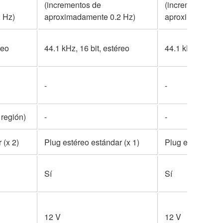
(incrementos de
(incrementos de
 Hz)
aproximadamente 0.2 Hz)
aproximadament
reo
44.1 kHz, 16 bit, estéreo
44.1 kHz, 16 bit,
-
-
 región)
-
-
 (x 2)
Plug estéreo estándar (x 1)
Plug estéreo est
Sí
Sí
12 V
12 V