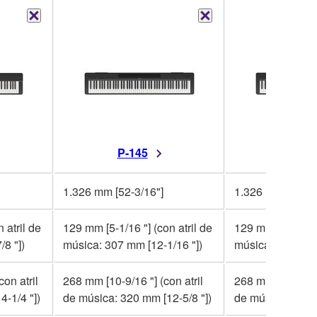
P-145
P-14
1.326 mm [52-3/16"]
1.326 mm [52-3/
 atril de
129 mm [5-1/16 "] (con atril de
129 mm [5-1/16 "]
8 "])
música: 307 mm [12-1/16 "])
música: 307 mm [
on atril
268 mm [10-9/16 "] (con atril
268 mm [10-9/16 "
-1/4 "])
de música: 320 mm [12-5/8 "])
de música: 320 m