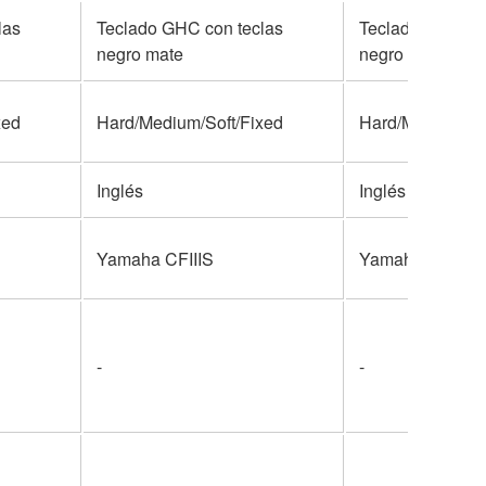
las
Teclado GHC con teclas
Teclado GHC co
negro mate
negro mate
xed
Hard/Medium/Soft/Fixed
Hard/Medium/So
Inglés
Inglés
Yamaha CFIIIS
Yamaha CFIIIS
-
-