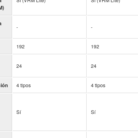
a
Sí (VRM Lite)
Sí (VRM Lite)
M)
a
-
-
192
192
24
24
ción
4 tipos
4 tipos
Sí
Sí