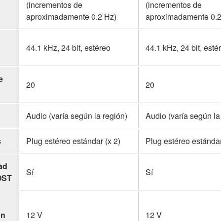
(incrementos de
(incrementos de
aproximadamente 0.2 Hz)
aproximadamente 0.2
44.1 kHz, 24 bit, estéreo
44.1 kHz, 24 bit, esté
e
20
20
Audio (varía según la región)
Audio (varía según la
s
Plug estéreo estándar (x 2)
Plug estéreo estándar
ad
Sí
Sí
OST
ón
12 V
12 V