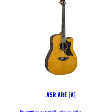
A5R ARE [A]
Its premium build quality with natural plugged-in