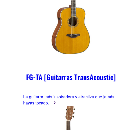
FG-TA [Guitarras TransAcoustic]
La guitarra más inspiradora y atractiva que jamás
hayas tocado.