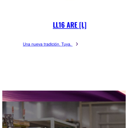
LL16 ARE [L]
Una nueva tradición. Tuya.