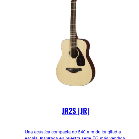
JR2S [JR]
Una acústica compacta de 540 mm de longitud a
escala, inspirada en nuestra serie FG más vendida.