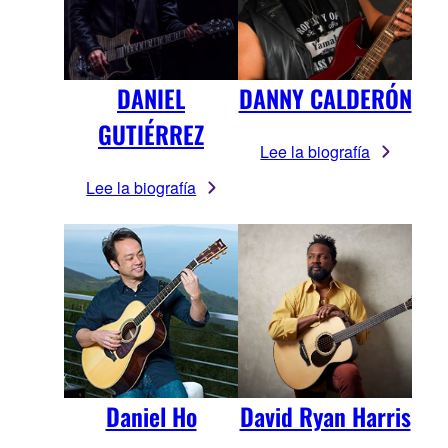
DANIEL
DANNY CALDERÓN
GUTIÉRREZ
Lee la biografía
Lee la biografía
Daniel Ho
David Ryan Harris