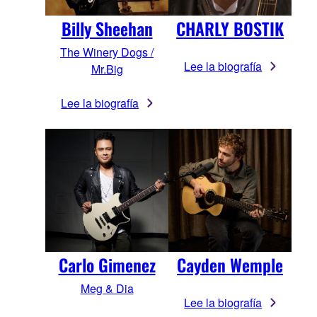
Billy Sheehan
CHARLY BOSTIK
The Winery Dogs /
Lee la biografía
Mr.Big
Lee la biografía
Carlo Gimenez
Cayden Wemple
Meg & Dia
Lee la biografía