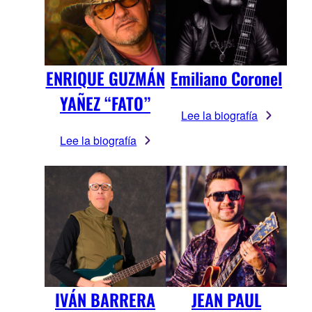
ENRIQUE GUZMÁN
Emiliano Coronel
YAÑEZ “FATO”
Lee la biografía
Lee la biografía
IVÁN BARRERA
JEAN PAUL