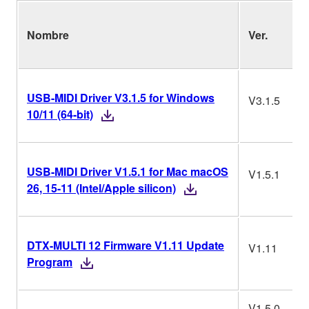
Nombre
Ver.
USB-MIDI Driver V3.1.5 for Windows
V3.1.5
10/11 (64-bit)
USB-MIDI Driver V1.5.1 for Mac macOS
V1.5.1
26, 15-11 (Intel/Apple silicon)
DTX-MULTI 12 Firmware V1.11 Update
V1.11
Program
V1.5.0