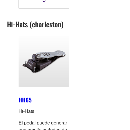
arco y campana) con
Mostrar
más
capacidad de "ahogo".
información
Hi-Hats (charleston)
HH65
Hi-Hats
El pedal puede generar
una amplia variedad de