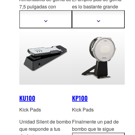
7,5 pulgadas
con
es lo bastante grande
construcción de cojín
para una configuración
multicapa
d
e pedal doble.
Mostrar
Mostrar
más
más
Reproducción
información
información
silenciosa con una
sensación muy natural.
KU100
KP100
Kick Pads
Kick Pads
Unidad Silent de bombo
Finalmente un pad de
que responde a tus
bombo que te sigue