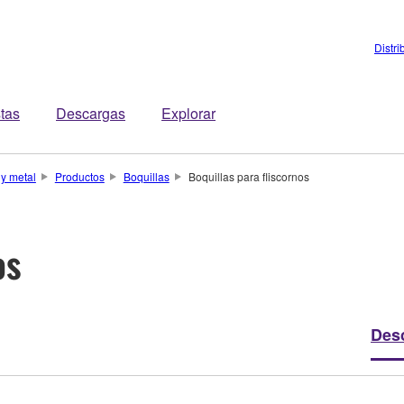
Distri
stas
Descargas
Explorar
 y metal
Productos
Boquillas
Boquillas para fliscornos
os
Des