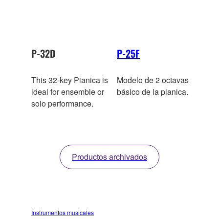
brillante. Incluye un
conveniente estuche
blando.
P-32D
P-25F
This 32-key Pianica is
Modelo de 2 octavas
ideal for ensemble or
básico de la pianica.
solo performance.
Productos archivados
Instrumentos musicales