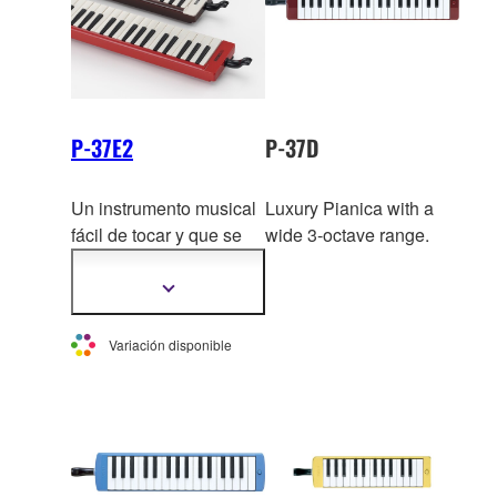
P-37E2
P-37D
Un instrumento musical
Luxury Pianica with a
fácil de tocar y que se
wide 3-octave range.
puede tocar en casi
cualquier lugar. Las
Mostrar
más
pianicas marrones y
información
negras tienen un sonido
Variación disponible
suave desde la
s notas
más graves hasta las
más agudas, y la
pianica roja se distingue
por su tonalidad vívida y