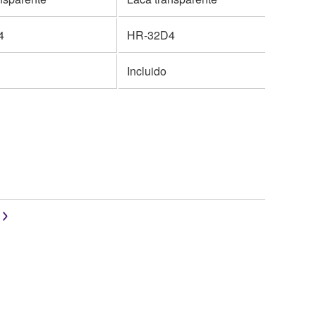
4
HR-32D4
Incluido