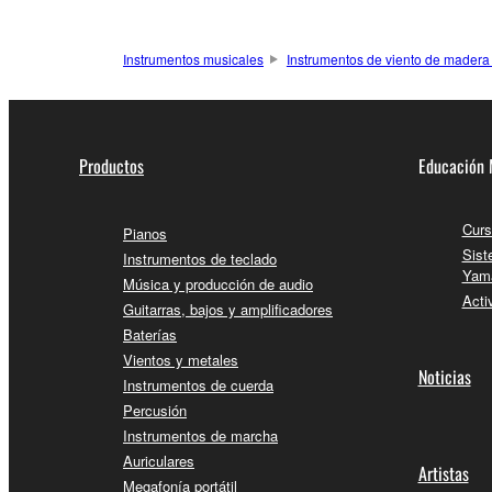
Instrumentos musicales
Instrumentos de viento de madera
Productos
Educación 
Curs
Pianos
Sist
Instrumentos de teclado
Yam
Música y producción de audio
Acti
Guitarras, bajos y amplificadores
Baterías
Vientos y metales
Noticias
Instrumentos de cuerda
Percusión
Instrumentos de marcha
Auriculares
Artistas
Megafonía portátil