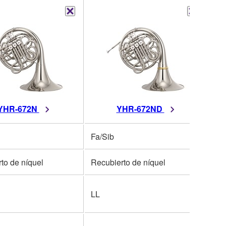
YHR-672N
YHR-672ND
Fa/Sib
to de níquel
Recubierto de níquel
LL