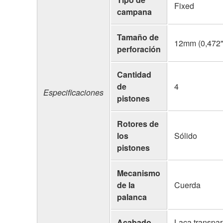
Fixed
campana
Tamaño de
12mm (0,472"
perforación
Cantidad
de
4
Especificaciones
pistones
Rotores de
los
Sólido
pistones
Mecanismo
de la
Cuerda
palanca
Acabado
Laca transpar