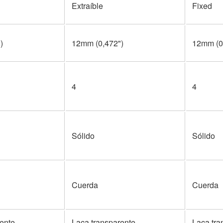
Extraíble
Fixed
)
12mm (0,472")
12mm (0
4
4
Sólido
Sólido
Cuerda
Cuerda
ente
Laca transparente
Laca tra