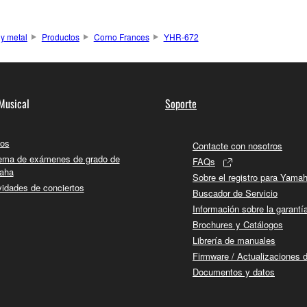
 y metal
Productos
Corno Frances
YHR-672
Musical
Soporte
os
Contacte con nosotros
ema de exámenes de grado de
FAQs
aha
Sobre el registro para Yama
vidades de conciertos
Buscador de Servicio
Información sobre la garantí
Brochures y Catálogos
Librería de manuales
Firmware / Actualizaciones 
Documentos y datos