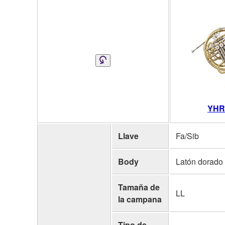
YHR
Llave
Fa/Sib
Body
Latón dorado
Tamaña de
LL
la campana
Tipo de