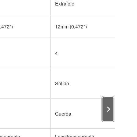
Extraíble
,472")
12mm (0,472")
4
Sólido
Cuerda
nsparente
Laca transparente