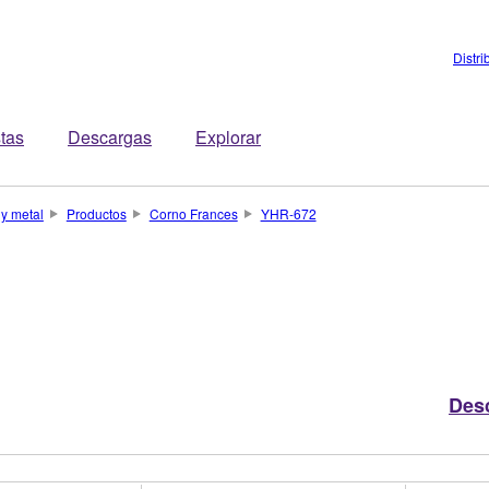
Distri
stas
Descargas
Explorar
 y metal
Productos
Corno Frances
YHR-672
Des