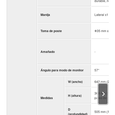
durable, negro
Manija
Lateral x1
Toma de poste
Φ35 mm x1 (L
Amañado
-
Ángulo para modo de monitor
57°
W (ancho)
642 mm (25,3"
369 mm (14.5"
H (altura)
Medidas
patas de goma
D
505 mm (19,9"
(profundidad)