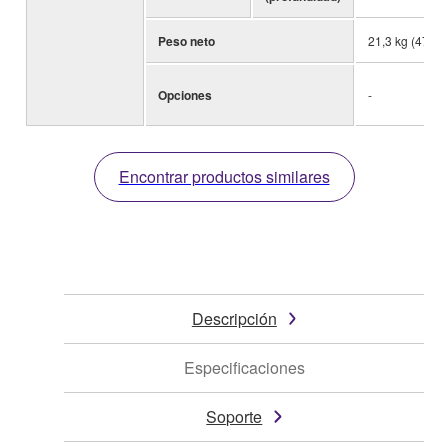
Peso neto
21,3 kg (47,0 l
Opciones
-
Encontrar productos similares
Descripción
Especificaciones
Soporte