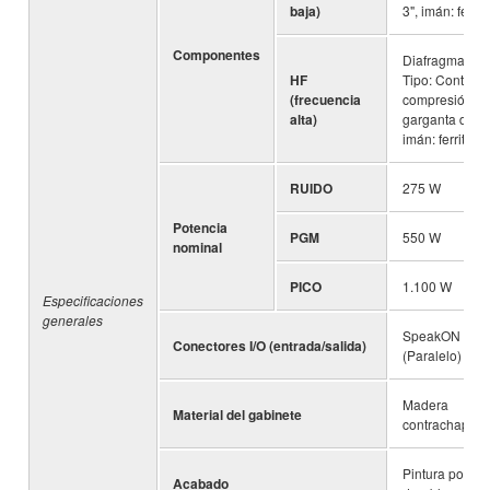
baja)
3", imán: ferrit
Componentes
Diafragma: 1,7
HF
Tipo: Controla
(frecuencia
compresión d
alta)
garganta de 1 
imán: ferrita
RUIDO
275 W
Potencia
PGM
550 W
nominal
PICO
1.100 W
Especificaciones
generales
SpeakON NL4
Conectores I/O (entrada/salida)
(Paralelo)
Madera
Material del gabinete
contrachapad
Pintura poliur
Acabado