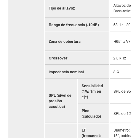
Altavoz de dos
Tipo de altavoz
Bass-reflex
Rango de frecuencia (-10dB)
58 Hz - 20 kHz
Zona de cobertura
H65ﾟ x V75ﾟ
Crossover
2,0 kHz
Impedancia nominal
8 Ω
Sensibilidad
(1W; 1m en
SPL de 95 dB
SPL (nivel de
eje)
presión
acústica)
Pico
SPL de 125 d
(calculado)
LF
Diámetro: con
(frecuencia
15", bobina de