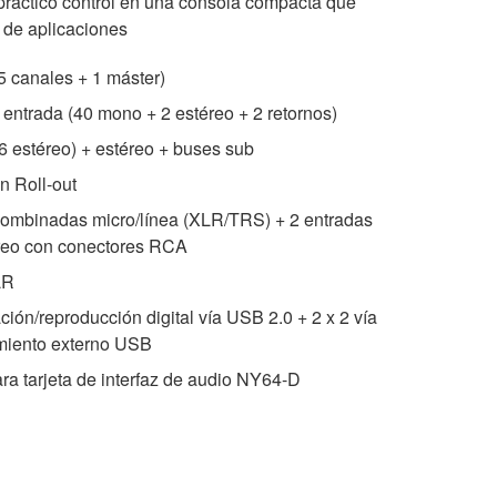
práctico control en una consola compacta que
 de aplicaciones
5 canales + 1 máster)
entrada (40 mono + 2 estéreo + 2 retornos)
 estéreo) + estéreo + buses sub
n Roll-out
combinadas micro/línea (XLR/TRS) + 2 entradas
éreo con conectores RCA
LR
ión/reproducción digital vía USB 2.0 + 2 x 2 vía
miento externo USB
ra tarjeta de interfaz de audio NY64-D