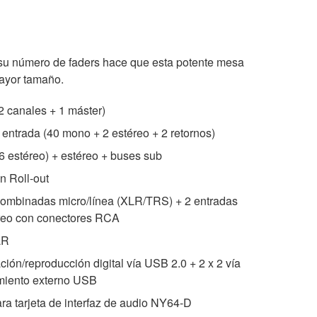
 su número de faders hace que esta potente mesa
mayor tamaño.
2 canales + 1 máster)
entrada (40 mono + 2 estéreo + 2 retornos)
 estéreo) + estéreo + buses sub
n Roll-out
combinadas micro/línea (XLR/TRS) + 2 entradas
éreo con conectores RCA
LR
ión/reproducción digital vía USB 2.0 + 2 x 2 vía
miento externo USB
ra tarjeta de interfaz de audio NY64-D