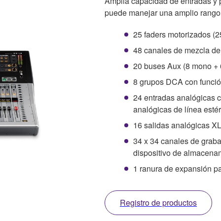
Amplia capacidad de entradas y 
puede manejar una amplio rango
25 faders motorizados (2
48 canales de mezcla de 
20 buses Aux (8 mono + 6
8 grupos DCA con funció
24 entradas analógicas 
analógicas de línea est
16 salidas analógicas X
34 x 34 canales de grabac
dispositivo de almacena
1 ranura de expansión pa
Registro de productos