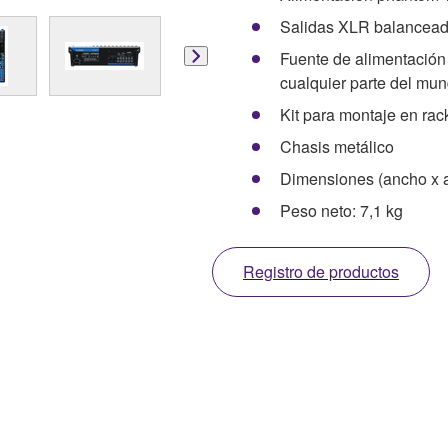
Salidas XLR balancea
Fuente de alimentación 
cualquier parte del mu
Kit para montaje en rac
Chasis metálico
Dimensiones (ancho x 
Peso neto: 7,1 kg
Registro de productos