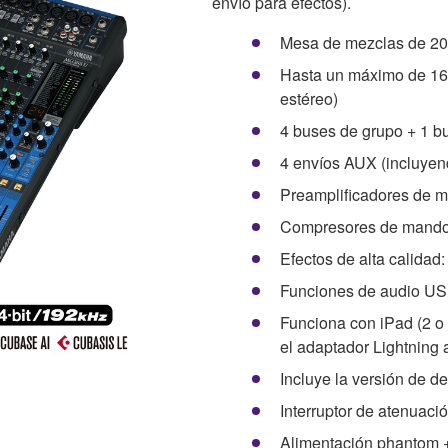
envío para efectos).
Mesa de mezclas de 20
Hasta un máximo de 16 
estéreo)
4 buses de grupo + 1 b
4 envíos AUX (incluyen
Preamplificadores de mi
Compresores de mando
Efectos de alta calida
Funciones de audio USB
Funciona con iPad (2 o 
el adaptador Lightning
Incluye la versión de 
Interruptor de atenuac
Alimentación phantom 