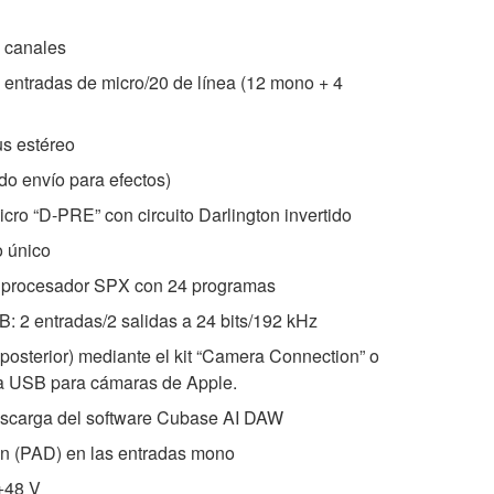
 canales
entradas de micro/20 de línea (12 mono + 4
us estéreo
do envío para efectos)
cro “D-PRE” con circuito Darlington invertido
 único
d: procesador SPX con 24 programas
: 2 entradas/2 salidas a 24 bits/192 kHz
posterior) mediante el kit “Camera Connection” o
 a USB para cámaras de Apple.
descarga del software Cubase AI DAW
ión (PAD) en las entradas mono
+48 V