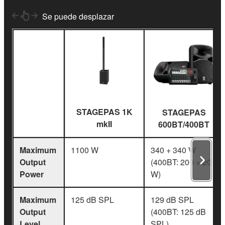
Se puede desplazar
STAGEPAS 1K
STAGEPAS
mkII
600BT/400BT
Maximum
1100 W
340 + 340 W
Output
(400BT: 200 + 200
Power
W)
Maximum
125 dB SPL
129 dB SPL
Output
(400BT: 125 dB
Level
SPL)