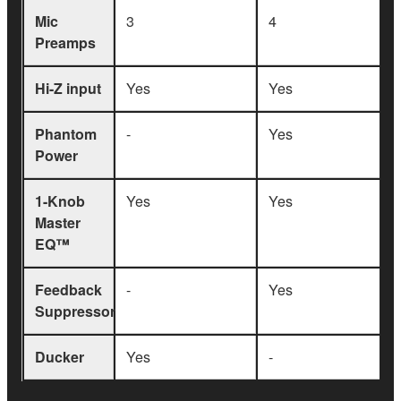
Mic
3
4
Preamps
Hi-Z input
Yes
Yes
Phantom
-
Yes
Power
1-Knob
Yes
Yes
Master
EQ™
Feedback
-
Yes
Suppressor
Ducker
Yes
-