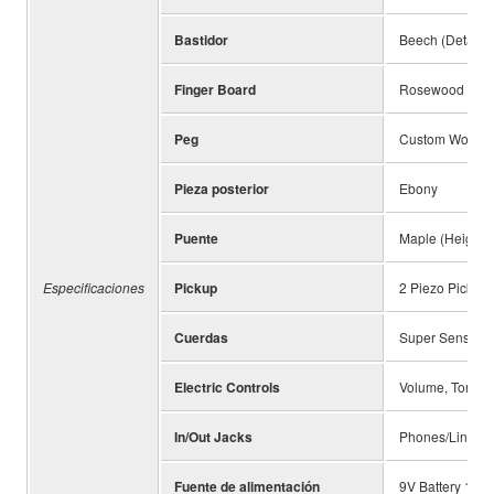
Bastidor
Beech (Detacha
Finger Board
Rosewood
Peg
Custom Worm G
Pieza posterior
Ebony
Puente
Maple (Height A
Especificaciones
Pickup
2 Piezo Pickup
Cuerdas
Super Sensitiv
Electric Controls
Volume, Tone C
In/Out Jacks
Phones/Line Out
Fuente de alimentación
9V Battery 1pc.