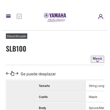
Menú
Discontinuado
SLB100
Menú
Se puede desplazar
Tamaño
String Length 1
Cuello
Maple
Body
Spruce/Mahog