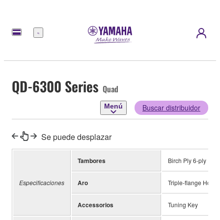
Menú
QD-6300 Series
Quad
Menú
Buscar distribuidor
Se puede desplazar
Tambores
Birch Ply 6-ply
Especificaciones
Aro
Triple-flange Hoop
Accessorios
Tuning Key