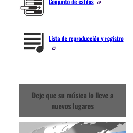
Conjunto de estilos
Lista de reproducción y registro
Deje que su música lo lleve a
nuevos lugares