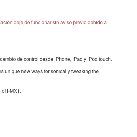
cación deje de funcionar sin aviso previo debido a
 cambio de control desde iPhone, iPad y iPod touch.
ers unique new ways for sonically tweaking the
 of i-MX1.