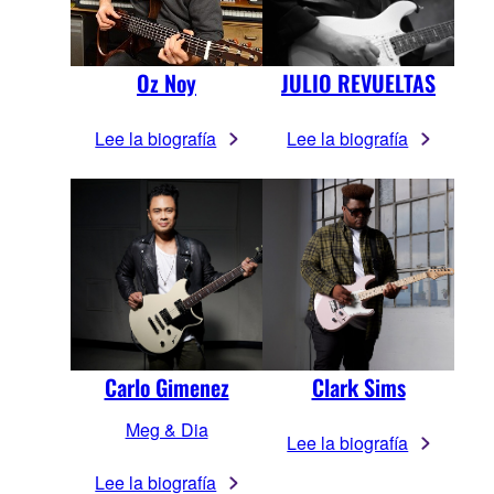
Oz Noy
JULIO REVUELTAS
Lee la biografía
Lee la biografía
Carlo Gimenez
Clark Sims
Meg & Dia
Lee la biografía
Lee la biografía