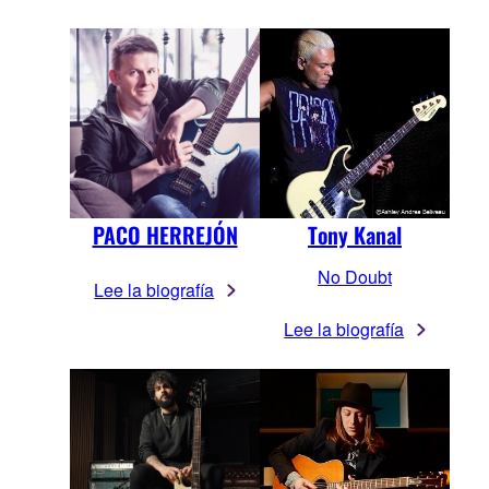
PACO HERREJÓN
Tony Kanal
No Doubt
Lee la biografía
Lee la biografía