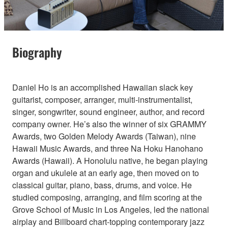
Biography
Daniel Ho is an accomplished Hawaiian slack key
guitarist, composer, arranger, multi-instrumentalist,
singer, songwriter, sound engineer, author, and record
company owner. He’s also the winner of six GRAMMY
Awards, two Golden Melody Awards (Taiwan), nine
Hawaii Music Awards, and three Na Hoku Hanohano
Awards (Hawaii). A Honolulu native, he began playing
organ and ukulele at an early age, then moved on to
classical guitar, piano, bass, drums, and voice. He
studied composing, arranging, and film scoring at the
Grove School of Music in Los Angeles, led the national
airplay and Billboard chart-topping contemporary jazz