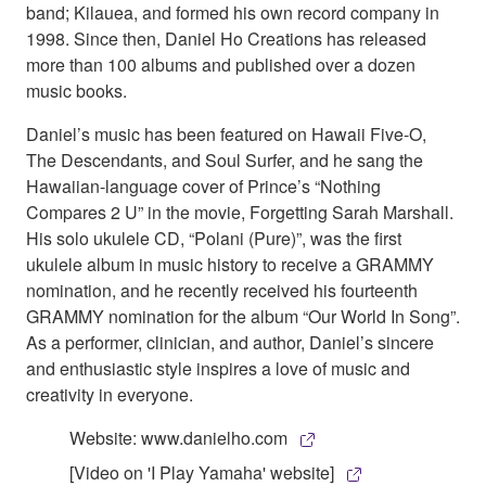
band; Kilauea, and formed his own record company in
1998. Since then, Daniel Ho Creations has released
more than 100 albums and published over a dozen
music books.
Daniel’s music has been featured on Hawaii Five-O,
The Descendants, and Soul Surfer, and he sang the
Hawaiian-language cover of Prince’s “Nothing
Compares 2 U” in the movie, Forgetting Sarah Marshall.
His solo ukulele CD, “Polani (Pure)”, was the first
ukulele album in music history to receive a GRAMMY
nomination, and he recently received his fourteenth
GRAMMY nomination for the album “Our World In Song”.
As a performer, clinician, and author, Daniel’s sincere
and enthusiastic style inspires a love of music and
creativity in everyone.
Website: www.danielho.com
[Video on 'I Play Yamaha' website]