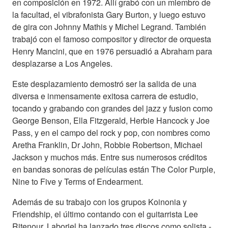
en composición en 1972. Allí grabó con un miembro de
la facultad, el vibrafonista Gary Burton, y luego estuvo
de gira con Johnny Mathis y Michel Legrand. También
trabajó con el famoso compositor y director de orquesta
Henry Mancini, que en 1976 persuadió a Abraham para
desplazarse a Los Angeles.
Este desplazamiento demostró ser la salida de una
diversa e inmensamente exitosa carrera de estudio,
tocando y grabando con grandes del jazz y fusion como
George Benson, Ella Fitzgerald, Herbie Hancock y Joe
Pass, y en el campo del rock y pop, con nombres como
Aretha Franklin, Dr John, Robbie Robertson, Michael
Jackson y muchos más. Entre sus numerosos créditos
en bandas sonoras de películas están The Color Purple,
Nine to Five y Terms of Endearment.
Además de su trabajo con los grupos Koinonia y
Friendship, el último contando con el guitarrista Lee
Ritenour, Laboriel ha lanzado tres discos como solista -