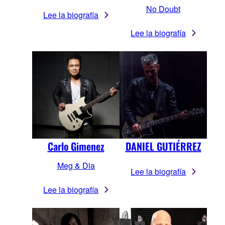
No Doubt
Lee la biografía
Lee la biografía
Carlo Gimenez
DANIEL GUTIÉRREZ
Meg & Dia
Lee la biografía
Lee la biografía